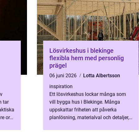
Lösvirkeshus i blekinge
flexibla hem med personlig
prägel
06 juni 2026
Lotta Albertsson
inspiration
av
Ett lösvirkeshus lockar många som
n tar
vill bygga hus i Blekinge. Många
aktiska
uppskattar friheten att påverka
re ort
planlösning, materialval och detaljer,
e och
samtidigt som huset kan anpassas
efter både tomten och vardage...