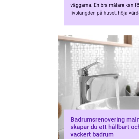
väggarna. En bra målare kan f
livslängden på huset, höja värd
bostaden och skapa rum där 
trivs på riktigt. När någo...
Badrumsrenovering malmö
skapar du ett hållbart oc
vackert badrum