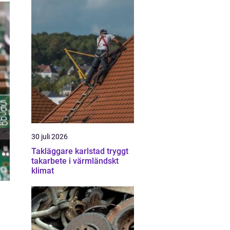
30 juli 2026
Takläggare karlstad tryggt
takarbete i värmländskt
klimat