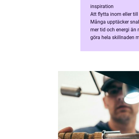
inspiration
Att flytta inom eller 
Många upptäcker snabbt
mer tid och energi än 
göra hela skillnaden m
flytt där allt flyter på.