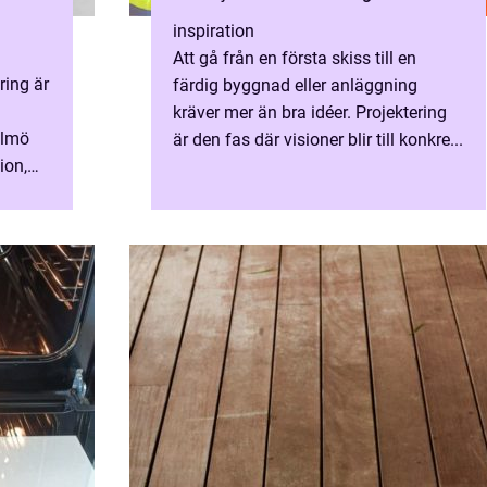
inspiration
Att gå från en första skiss till en
ing är
färdig byggnad eller anläggning
kräver mer än bra idéer. Projektering
almö
är den fas där visioner blir till konkre...
ion,
me som