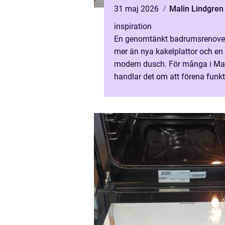
31 maj 2026
Malin Lindgren
inspiration
En genomtänkt badrumsrenover
mer än nya kakelplattor och en
modern dusch. För många i M
handlar det om att förena funkt
stil och hållbarhet i ett utrym
används varje dag. Rätt plan...