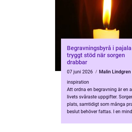
Begravningsbyrå i pajala
tryggt stöd när sorgen
drabbar
07 juni 2026
Malin Lindgren
inspiration
Att ordna en begravning är en 
livets svåraste uppgifter. Sorge
plats, samtidigt som många pr
beslut behöver fattas. I en mind
som Pajala blir närhet, omtank
lokalkännedom ext...