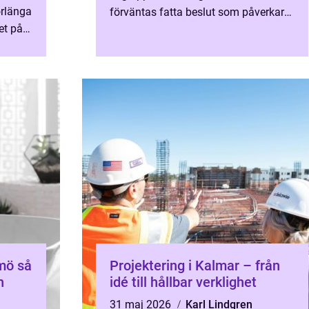
örlänga
förväntas fatta beslut som påverkar
et på
din ekonomi i flera år framåt.
man
Samtidigt kan ett genomtänkt val ...
 så
Projektering i Kalmar – från
h
idé till hållbar verklighet
31 maj 2026
Karl Lindgren