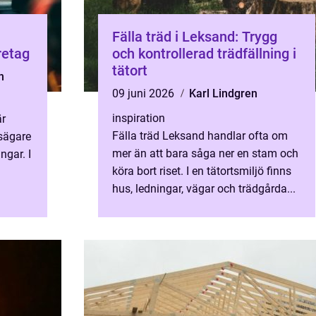
Fälla träd i Leksand: Trygg
retag
och kontrollerad trädfällning i
tätort
n
09 juni 2026
Karl Lindgren
inspiration
är
Fälla träd Leksand handlar ofta om
sägare
mer än att bara såga ner en stam och
ngar. I
köra bort riset. I en tätortsmiljö finns
hus, ledningar, vägar och trädgårda...