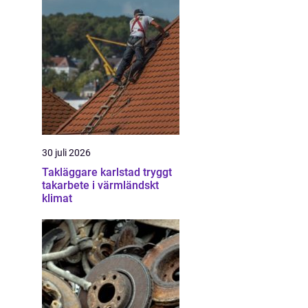
30 juli 2026
Takläggare karlstad tryggt
takarbete i värmländskt
klimat