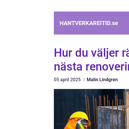
HANTVERKAREITID.
se
Hur du väljer r
nästa renover
05 april 2025
Malin Lindgren