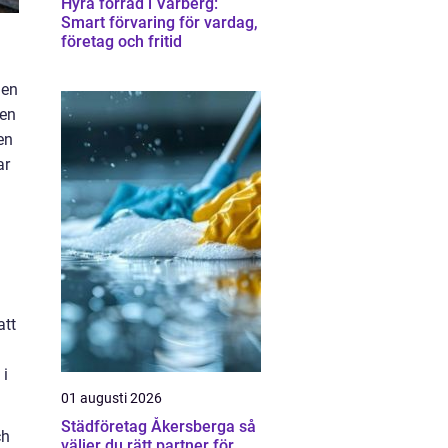
Hyra förråd i Varberg:
Smart förvaring för vardag,
företag och fritid
gen
ken
en
ar
att
 i
01 augusti 2026
Städföretag Åkersberga så
ch
väljer du rätt partner för