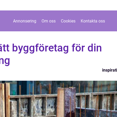
Annonsering
Om oss
Cookies
Kontakta oss
ätt byggföretag för din
ing
inspirat