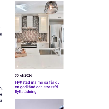
r
äl
t
30 juli 2026
Flyttstäd malmö så får du
en godkänd och stressfri
n.
flyttstädning
de
ta