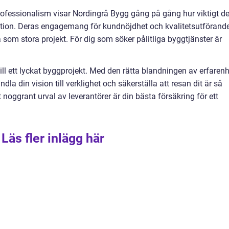
ofessionalism visar Nordingrå Bygg gång på gång hur viktigt de
vation. Deras engagemang för kundnöjdhet och kvalitetsutförand
å som stora projekt. För dig som söker pålitliga byggtjänster är
till ett lyckat byggprojekt. Med den rätta blandningen av erfarenh
la din vision till verklighet och säkerställa att resan dit är så
 noggrant urval av leverantörer är din bästa försäkring för ett
Läs fler inlägg här