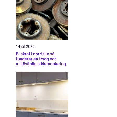
14 juli 2026
Bilskrot i norrtälje så
fungerar en trygg och
miljövänlig bildemontering