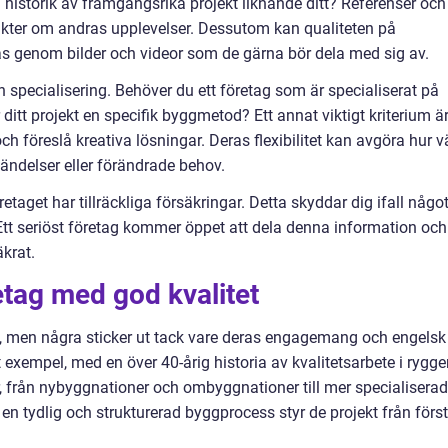
n historik av framgångsrika projekt liknande ditt? Referenser och
kter om andras upplevelser. Dessutom kan qualiteten på
las genom bilder och videor som de gärna bör dela med sig av.
pecialisering. Behöver du ett företag som är specialiserat på
r ditt projekt en specifik byggmetod? Ett annat viktigt kriterium ä
h föreslå kreativa lösningar. Deras flexibilitet kan avgöra hur v
ändelser eller förändrade behov.
retaget har tillräckliga försäkringar. Detta skyddar dig ifall någo
 Ett seriöst företag kommer öppet att dela denna information och
äkrat.
tag med god kvalitet
, men några sticker ut tack vare deras engagemang och engelsk
 exempel, med en över 40-årig historia av kvalitetsarbete i rygge
er, från nybyggnationer och ombyggnationer till mer specialisera
n tydlig och strukturerad byggprocess styr de projekt från förs