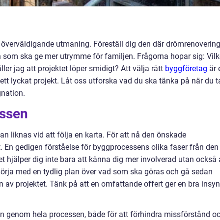
överväldigande utmaning. Föreställ dig den där drömrenoverin
en som ska ge mer utrymme för familjen. Frågorna hopar sig: Vil
ler jag att projektet löper smidigt? Att välja rätt
byggföretag
är 
tt lyckat projekt. Låt oss utforska vad du ska tänka på när du t
gnation.
essen
 liknas vid att följa en karta. För att nå den önskade
gt. En gedigen förståelse för byggprocessens olika faser från den
atet hjälper dig inte bara att känna dig mer involverad utan också 
ör. Börja med en tydlig plan över vad som ska göras och gå sedan
 av projektet. Tänk på att en omfattande offert ger en bra insyn
n genom hela processen, både för att förhindra missförstånd o