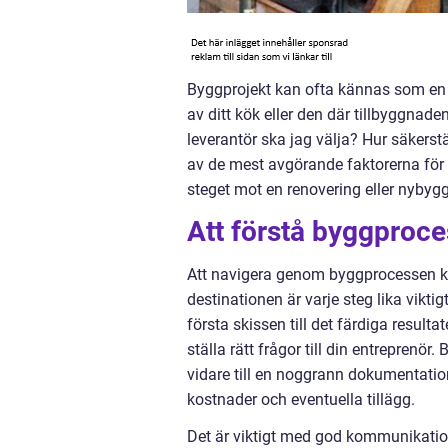
Byggprojekt kan ofta kännas som en 
av ditt kök eller den där tillbyggnad
leverantör ska jag välja? Hur säkerstäl
av de mest avgörande faktorerna för e
steget mot en renovering eller nybyg
Att förstå byggproc
Att navigera genom byggprocessen kan
destinationen är varje steg lika vikti
första skissen till det färdiga result
ställa rätt frågor till din entrepren
vidare till en noggrann dokumentation
kostnader och eventuella tillägg.
Det är viktigt med god kommunikatio