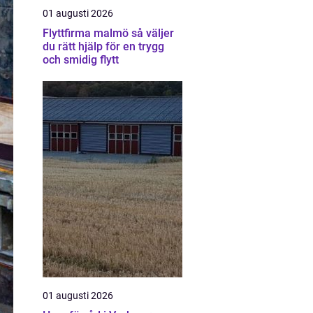
01 augusti 2026
Flyttfirma malmö så väljer
du rätt hjälp för en trygg
och smidig flytt
01 augusti 2026