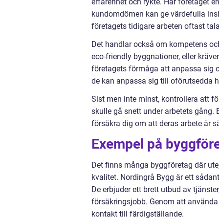
erfarenhet och rykte. Har företaget e
kundomdömen kan ge värdefulla insi
företagets tidigare arbeten oftast ta
Det handlar också om kompetens och s
eco-friendly byggnationer, eller kräve
företagets förmåga att anpassa sig oc
de kan anpassa sig till oförutsedda h
Sist men inte minst, kontrollera att fö
skulle gå snett under arbetets gång.
försäkra dig om att deras arbete är s
Exempel på byggföre
Det finns många byggföretag där ute
kvalitet. Nordingrå Bygg är ett sådant
De erbjuder ett brett utbud av tjänst
försäkringsjobb. Genom att använda e
kontakt till färdigställande.