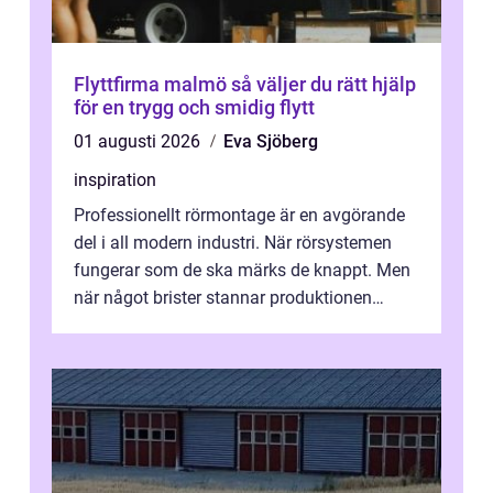
Flyttfirma malmö så väljer du rätt hjälp
för en trygg och smidig flytt
01 augusti 2026
Eva Sjöberg
inspiration
Professionellt rörmontage är en avgörande
del i all modern industri. När rörsystemen
fungerar som de ska märks de knappt. Men
när något brister stannar produktionen
snabbt av, kostnaderna skjuter i hö...