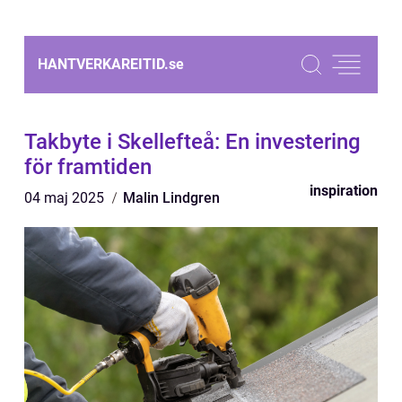
HANTVERKAREITID.
se
Takbyte i Skellefteå: En investering
för framtiden
inspiration
04 maj 2025
Malin Lindgren