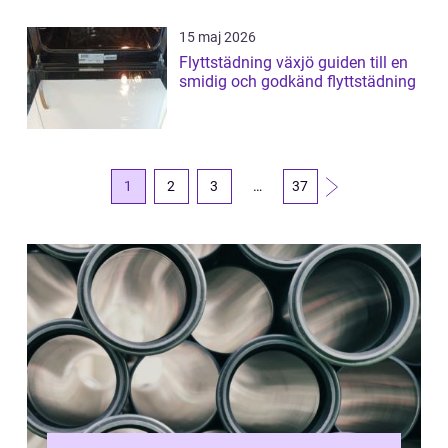
15 maj 2026
Flyttstädning växjö guiden till en
smidig och godkänd flyttstädning
1
2
3
…
37