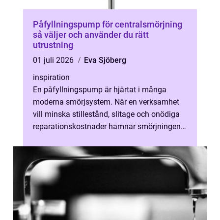
Påfyllningspump för centralsmörjning
så väljer och använder du rätt
utrustning
01 juli 2026
Eva Sjöberg
inspiration
En påfyllningspump är hjärtat i många
moderna smörjsystem. När en verksamhet
vill minska stillestånd, slitage och onödiga
reparationskostnader hamnar smörjningen
snabbt i fokus. För hand går det ofta ...