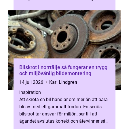
Värmland utsätts taken för stora vä...
Bilskrot i norrtälje så fungerar en trygg
och miljövänlig bildemontering
14 juli 2026
Karl Lindgren
inspiration
Att skrota en bil handlar om mer än att bara
bli av med ett gammalt fordon. En seriös
bilskrot tar ansvar för miljön, ser till att
ägandet avslutas korrekt och återvinner så
mycket material som möjlig...