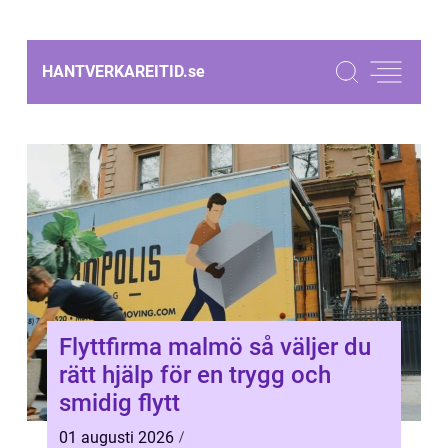
HANTVERKAREITID.
se
Flyttfirma malmö så väljer du
rätt hjälp för en trygg och
smidig flytt
01 augusti 2026