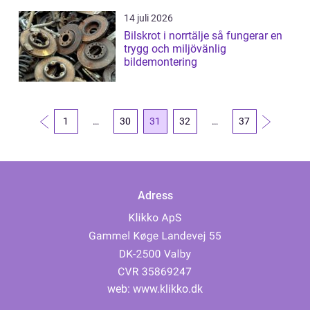
14 juli 2026
Bilskrot i norrtälje så fungerar en
trygg och miljövänlig
bildemontering
1
…
30
31
32
…
37
Adress
web:
www.klikko.dk