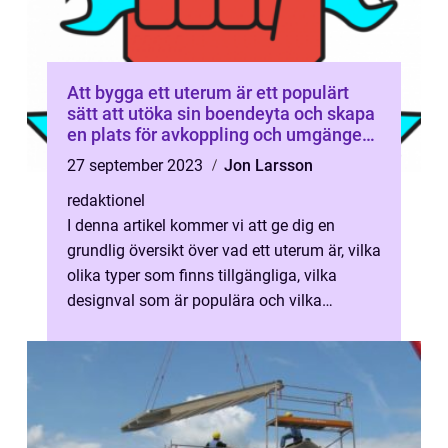
Att bygga ett uterum är ett populärt
sätt att utöka sin boendeyta och skapa
en plats för avkoppling och umgänge
under sommarmånaderna
27 september 2023
Jon Larsson
redaktionel
I denna artikel kommer vi att ge dig en
grundlig översikt över vad ett uterum är, vilka
olika typer som finns tillgängliga, vilka
designval som är populära och vilka
kvantitativa mätningar som är rele...