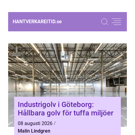
HANTVERKAREITID.
se
Industrigolv i Göteborg:
Hållbara golv för tuffa miljöer
08 augusti 2026
Malin Lindgren