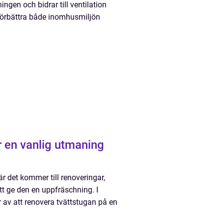
ingen och bidrar till ventilation
 förbättra både inomhusmiljön
r en vanlig utmaning
 det kommer till renoveringar,
tt ge den en uppfräschning. I
r av att renovera tvättstugan på en