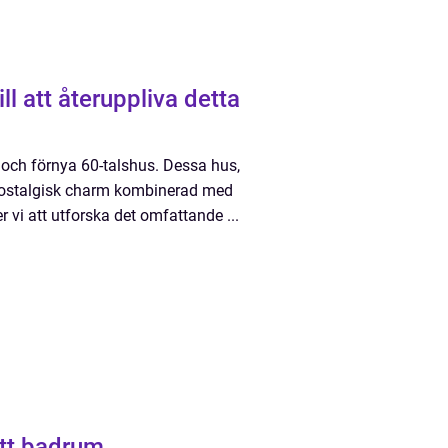
l att återuppliva detta
a och förnya 60-talshus. Dessa hus,
n nostalgisk charm kombinerad med
vi att utforska det omfattande ...
ett badrum