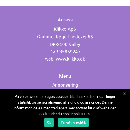
Adress
web:
www.klikko.dk
Menu
Annonsering
Om oss
På vores website bruges cookies til at huske dine indstillinger,
Cookies
statistik og personalisering af indhold og annoncer. Denne
information deles med tredjepart. Ved fortsat brug af websiden
Kontakta oss
godkender du cookiepolitikken.
Sitemap
Ok
Privatlivspolitik