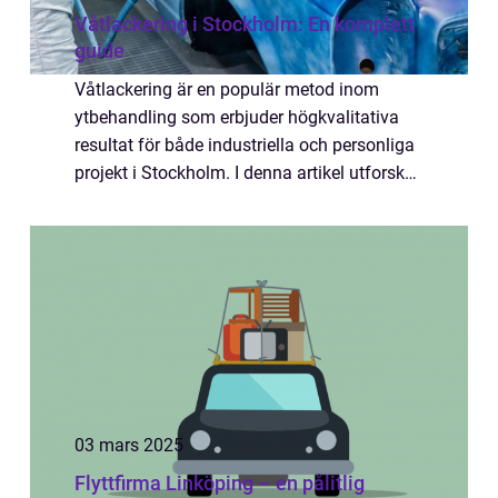
Våtlackering i Stockholm: En komplett
guide
Våtlackering är en populär metod inom
ytbehandling som erbjuder högkvalitativa
resultat för både industriella och personliga
projekt i Stockholm. I denna artikel utforskar
vi vad våtlackering innebär, vilka ...
03 mars 2025
Flyttfirma Linköping – en pålitlig