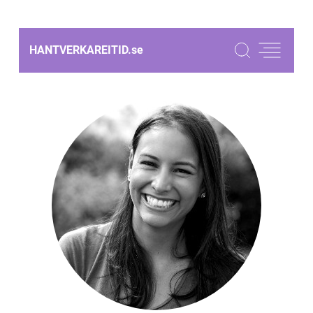
HANTVERKAREITID.
se