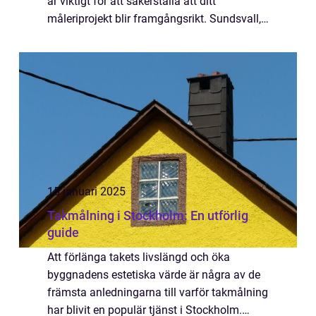
är viktigt för att säkerställa att ditt
måleriprojekt blir framgångsrikt. Sundsvall,
med sin unika blandning av ...
15 januari 2025
Takmålning i Stockholm: En utförlig
guide
Att förlänga takets livslängd och öka
byggnadens estetiska värde är några av de
främsta anledningarna till varför takmålning
har blivit en populär tjänst i Stockholm.