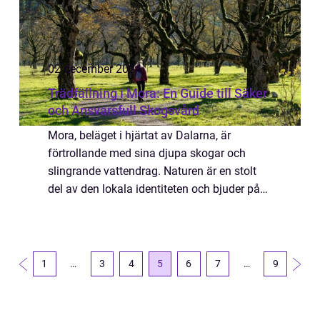
02 december 2024
Trädfällning i Mora: En Guide till Säker
och Ansvarsfull Skogsvård
Mora, beläget i hjärtat av Dalarna, är
förtrollande med sina djupa skogar och
slingrande vattendrag. Naturen är en stolt
del av den lokala identiteten och bjuder på
ett andningsrum för både boende och
bes&oum...
1
…
3
4
5
6
7
…
9