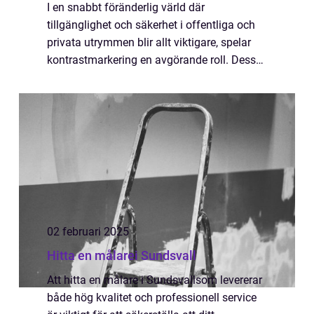
I en snabbt föränderlig värld där
tillgänglighet och säkerhet i offentliga och
privata utrymmen blir allt viktigare, spelar
kontrastmarkering en avgörande roll. Dessa
markeringar erbjuder en praktisk lösning
f&...
02 februari 2025
Hitta en målarei Sundsvall
Att hitta en målare i Sundsvallsom levererar
både hög kvalitet och professionell service