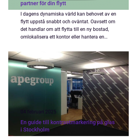
partner för din flytt
I dagens dynamiska värld kan behovet av en
flytt uppstå snabbt och oväntat. Oavsett om
det handlar om att flytta till en ny bostad,
omlokalisera ett kontor eller hantera en
komplex industriell flytt, är det avgörande att
ha ...
04 februari 2025
En guide till kontrastmarkering på glas
i Stockholm