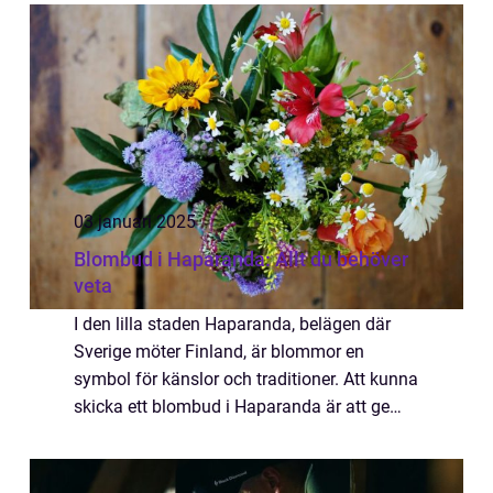
03 januari 2025
Blombud i Haparanda: Allt du behöver
veta
I den lilla staden Haparanda, belägen där
Sverige möter Finland, är blommor en
symbol för känslor och traditioner. Att kunna
skicka ett blombud i Haparanda är att ge
någon en bit av naturens skönhet och v...