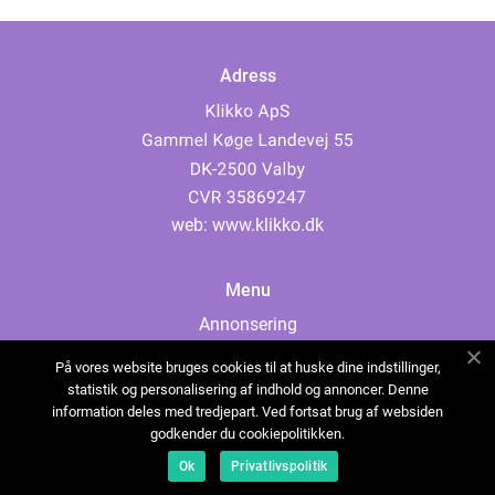
Adress
web:
www.klikko.dk
Menu
Annonsering
Om oss
På vores website bruges cookies til at huske dine indstillinger,
Cookies
statistik og personalisering af indhold og annoncer. Denne
information deles med tredjepart. Ved fortsat brug af websiden
Kontakta oss
godkender du cookiepolitikken.
Sitemap
Ok
Privatlivspolitik