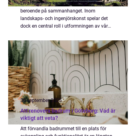
En anläggning kan avse många saker
beroende på sammanhanget. Inom
landskaps- och ingenjörskonst spelar det
dock en central roll i utformningen av vår
vardagliga omgivning. Från trädgårdar och
parker till v...
30 september 2025
Att renovera badrum i Göteborg: Vad är
viktigt att veta?
Att förvandla badrummet till en plats för