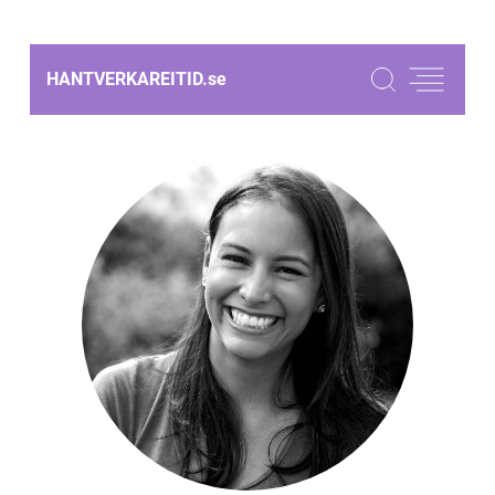
HANTVERKAREITID.
se