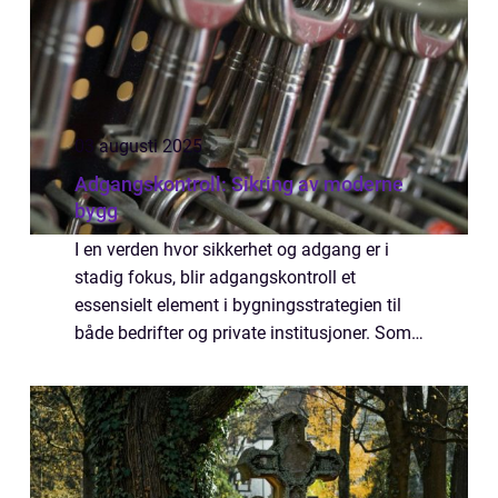
03 augusti 2025
Adgangskontroll: Sikring av moderne
bygg
I en verden hvor sikkerhet og adgang er i
stadig fokus, blir adgangskontroll et
essensielt element i bygningsstrategien til
både bedrifter og private institusjoner. Som
et verktøy for å styre hvem som kan gå hvor,
når, ...