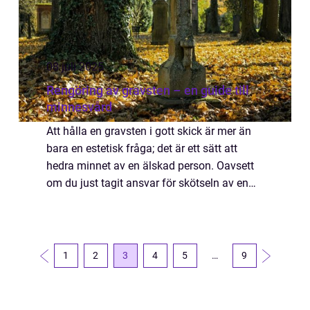
08 juli 2025
Rengöring av gravsten – en guide till
minnesvård
Att hålla en gravsten i gott skick är mer än
bara en estetisk fråga; det är ett sätt att
hedra minnet av en älskad person. Oavsett
om du just tagit ansvar för skötseln av en
gravplats eller om du sö...
1
2
3
4
5
…
9