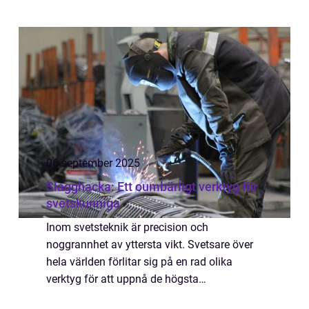
av sitt badrum kommer att upptäcka att
processen kan bli både sm...
06 september 2025
Slagghacka: Ett oumbärligt verktyg för
svetskunniga
Inom svetsteknik är precision och
noggrannhet av yttersta vikt. Svetsare över
hela världen förlitar sig på en rad olika
verktyg för att uppnå de högsta
standarderna, och en slagghacka är en av