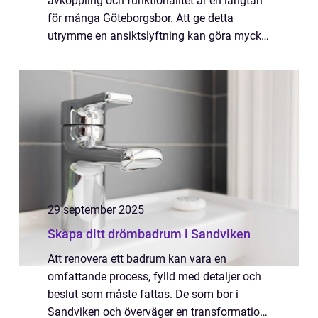
avkoppling och funktionalitet är en längtan
för många Göteborgsbor. Att ge detta
utrymme en ansiktslyftning kan göra mycket
mer än att bara förbättra he...
29 september 2025
Skapa ditt drömbadrum i Sandviken
Att renovera ett badrum kan vara en
omfattande process, fylld med detaljer och
beslut som måste fattas. De som bor i
Sandviken och överväger en transformation