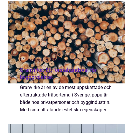
dessa nyck...
01 september 2025
Granvirke: Ett förstahandsval för
byggprojektet
Granvirke är en av de mest uppskattade och
eftertraktade träsorterna i Sverige, populär
både hos privatpersoner och byggindustrin.
Med sina tilltalande estetiska egenskaper
och lättbearbetade natur är granvirke ett
f&ou...