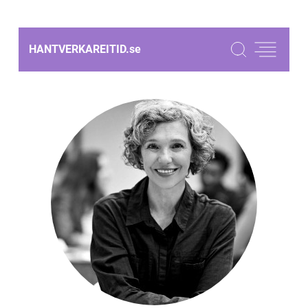
HANTVERKAREITID.
se