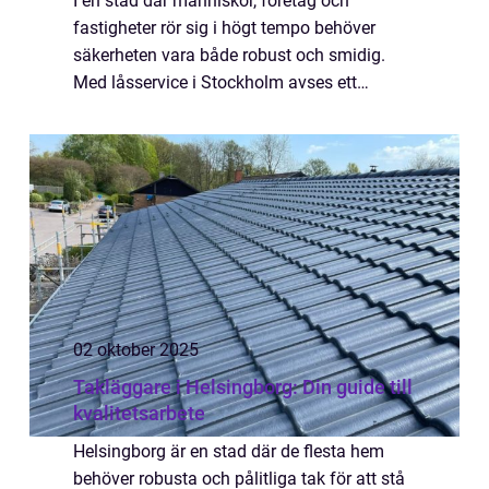
I en stad där människor, företag och
fastigheter rör sig i högt tempo behöver
säkerheten vara både robust och smidig.
Med låsservice i Stockholm avses ett
komplett stöd för allt som rör l&...
02 oktober 2025
Takläggare i Helsingborg: Din guide till
kvalitetsarbete
Helsingborg är en stad där de flesta hem
behöver robusta och pålitliga tak för att stå