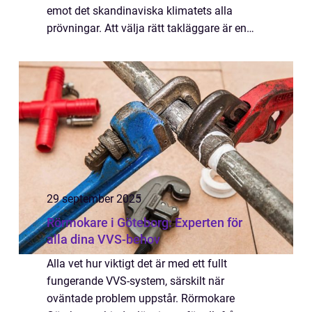
emot det skandinaviska klimatets alla
prövningar. Att välja rätt takläggare är en
kritisk del av att s&aum...
29 september 2025
Rörmokare i Göteborg: Experten för
alla dina VVS-behov
Alla vet hur viktigt det är med ett fullt
fungerande VVS-system, särskilt när
oväntade problem uppstår. Rörmokare