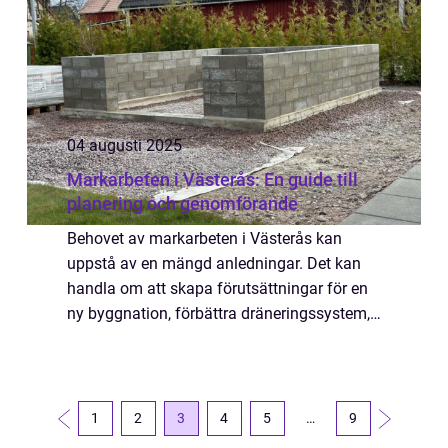
04 augusti 2025
Markarbeten i Västerås: En guide till
planering och genomförande
Behovet av markarbeten i Västerås kan
uppstå av en mängd anledningar. Det kan
handla om att skapa förutsättningar för en
ny byggnation, förbättra dräneringssystem,
eller kanske förvandla en tr&...
1
2
3
4
5
…
9