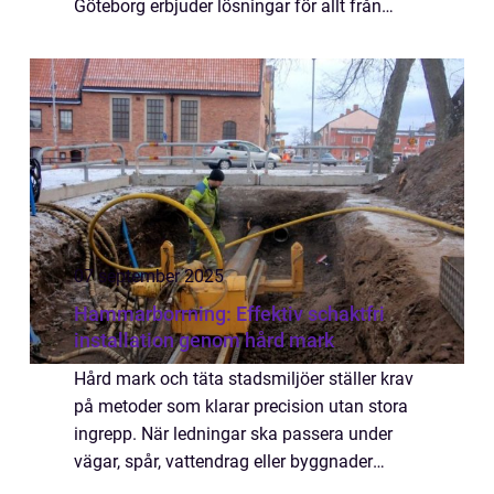
Göteborg erbjuder lösningar för allt från
läckande kranar till stora VVS-instal...
07 september 2025
Hammarborrning: Effektiv schaktfri
installation genom hård mark
Hård mark och täta stadsmiljöer ställer krav
på metoder som klarar precision utan stora
ingrepp. När ledningar ska passera under
vägar, spår, vattendrag eller byggnader
behövs teknik som kombinerar styr...