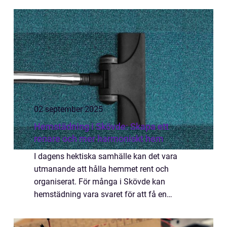
02 september 2025
Hemstädning i Skövde: Skapa ett
renare och mer harmoniskt hem
I dagens hektiska samhälle kan det vara
utmanande att hålla hemmet rent och
organiserat. För många i Skövde kan
hemstädning vara svaret för att få en
enklare och mer avkopplande vardag. Att
anlita profession...