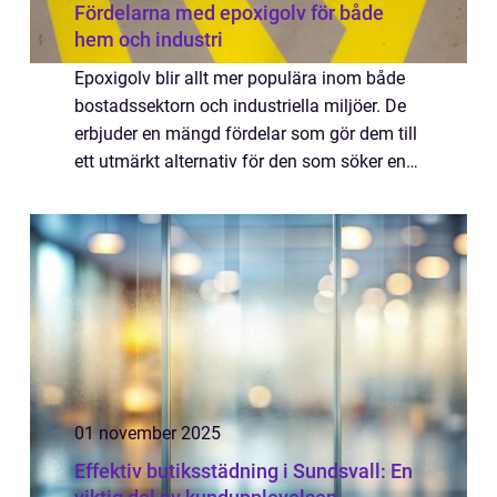
Fördelarna med epoxigolv för både
hem och industri
Epoxigolv blir allt mer populära inom både
bostadssektorn och industriella miljöer. De
erbjuder en mängd fördelar som gör dem till
ett utmärkt alternativ för den som söker en
hållbar och långv...
01 november 2025
Effektiv butiksstädning i Sundsvall: En