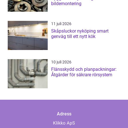
bildemontering
11 juli 2026
Skåpsluckor nyköping smart
genväg till ett nytt kök
10 juli 2026
Flänsskydd och planpackningar:
Åtgärder för säkrare rörsystem
Adress