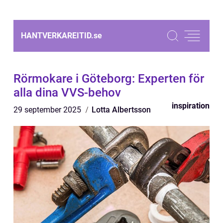
HANTVERKAREITID.
se
Rörmokare i Göteborg: Experten för
alla dina VVS-behov
inspiration
29 september 2025
Lotta Albertsson