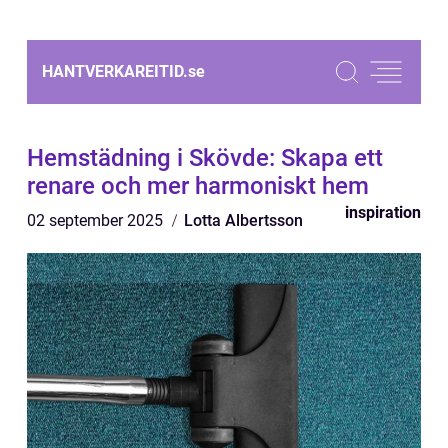
HANTVERKAREITID.
se
Hemstädning i Skövde: Skapa ett
renare och mer harmoniskt hem
inspiration
02 september 2025
Lotta Albertsson