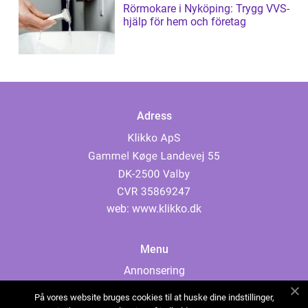
Rörmokare i Nyköping: Trygg VVS-
hjälp för hem och företag
Adress
web:
www.klikko.dk
Menu
Annonsering
Om oss
På vores website bruges cookies til at huske dine indstillinger,
Cookies