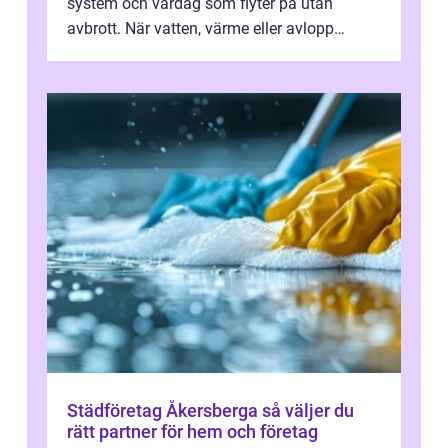
system och vardag som flyter på utan
avbrott. När vatten, värme eller avlopp
kr&a...
Städföretag Åkersberga så väljer du
rätt partner för hem och företag