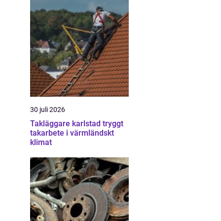
30 juli 2026
Takläggare karlstad tryggt
takarbete i värmländskt
klimat