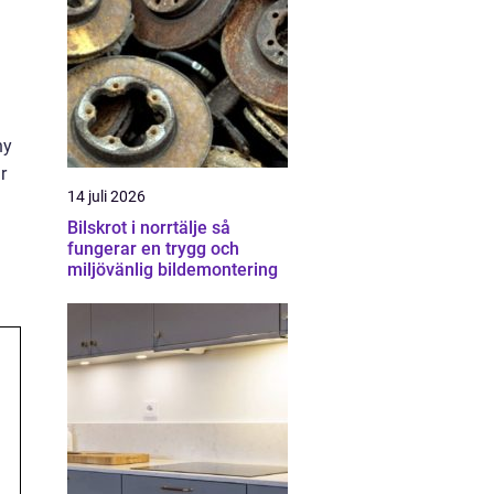
ny
r
14 juli 2026
Bilskrot i norrtälje så
fungerar en trygg och
miljövänlig bildemontering