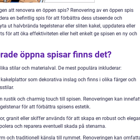
igen att renovera en öppen spis? Renovering av en öppen spis
era en befintlig spis för att förbättra dess utseende och
yta ut halvbrända tegelstenar eller sliten kakel, uppdatera eller
ats för att öka effektiviteten eller helt enkelt ge spisen en ny och
erade öppna spisar finns det?
ka stilar och materialval. De mest populära inkluderar:
kakelplattor som dekorativa inslag och finns i olika färger och
stilar.
n rustik och charmig touch till spisen. Renoveringen kan innefat
egelstenar för att förbättra spisens estetik.
 granit eller skiffer används för att skapa en robust och elega
 polera och reparera eventuell skada på stenarna.
arm och traditionell känsla till rummet. Renoveringen kan omfatt