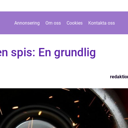
Annonsering
Om oss
Cookies
Kontakta oss
n spis: En grundlig
redaktio