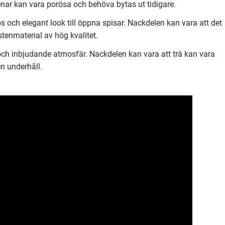
enar kan vara porösa och behöva bytas ut tidigare.
ös och elegant look till öppna spisar. Nackdelen kan vara att det
stenmaterial av hög kvalitet.
och inbjudande atmosfär. Nackdelen kan vara att trä kan vara
n underhåll.