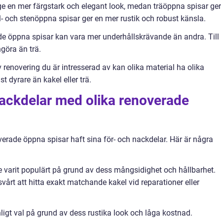
e en mer färgstark och elegant look, medan träöppna spisar ger
l- och stenöppna spisar ger en mer rustik och robust känsla.
ade öppna spisar kan vara mer underhållskrävande än andra. Till
ngöra än trä.
 renovering du är intresserad av kan olika material ha olika
t dyrare än kakel eller trä.
nackdelar med olika renoverade
overade öppna spisar haft sina för- och nackdelar. Här är några
e varit populärt på grund av dess mångsidighet och hållbarhet.
vårt att hitta exakt matchande kakel vid reparationer eller
nligt val på grund av dess rustika look och låga kostnad.