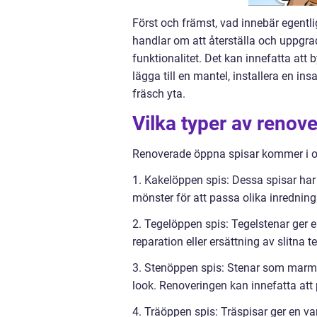
Först och främst, vad innebär egentl
handlar om att återställa och uppgrad
funktionalitet. Det kan innefatta att b
lägga till en mantel, installera en ins
fräsch yta.
Vilka typer av renov
Renoverade öppna spisar kommer i oli
1. Kakelöppen spis: Dessa spisar har 
mönster för att passa olika inrednings
2. Tegelöppen spis: Tegelstenar ger e
reparation eller ersättning av slitna t
3. Stenöppen spis: Stenar som marmor,
look. Renoveringen kan innefatta att
4. Träöppen spis: Träspisar ger en v