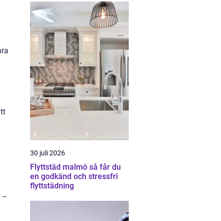
ara
tt
30 juli 2026
Flyttstäd malmö så får du
en godkänd och stressfri
flyttstädning
n –