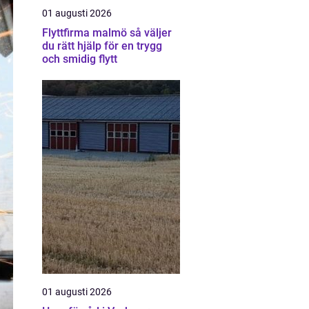
01 augusti 2026
Flyttfirma malmö så väljer
du rätt hjälp för en trygg
och smidig flytt
01 augusti 2026