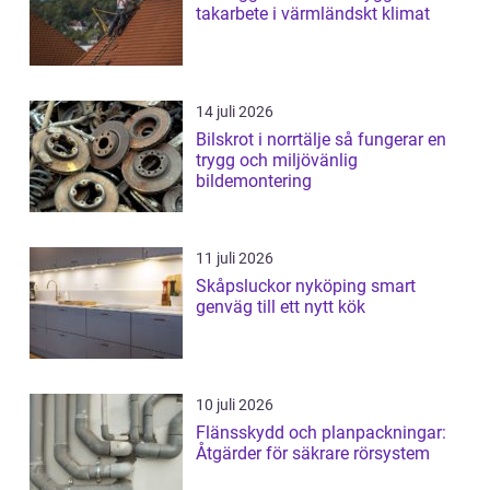
takarbete i värmländskt klimat
14 juli 2026
Bilskrot i norrtälje så fungerar en
trygg och miljövänlig
bildemontering
11 juli 2026
Skåpsluckor nyköping smart
genväg till ett nytt kök
10 juli 2026
Flänsskydd och planpackningar:
Åtgärder för säkrare rörsystem