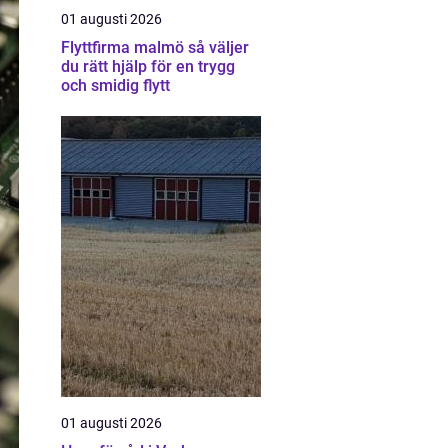
01 augusti 2026
Flyttfirma malmö så väljer
du rätt hjälp för en trygg
och smidig flytt
01 augusti 2026