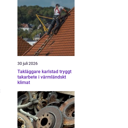
30 juli 2026
Takläggare karlstad tryggt
takarbete i värmländskt
klimat
t