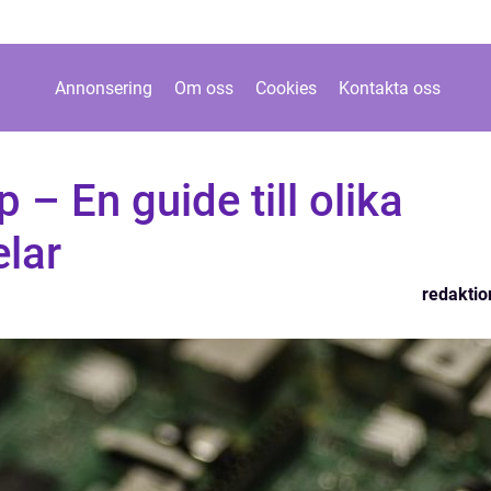
Annonsering
Om oss
Cookies
Kontakta oss
 – En guide till olika
elar
redaktio