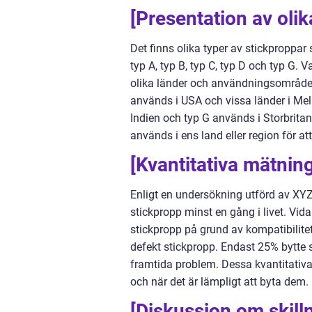
[Presentation av olik
Det finns olika typer av stickproppa
typ A, typ B, typ C, typ D och typ G. 
olika länder och användningsområden
används i USA och vissa länder i Mell
Indien och typ G används i Storbritann
används i ens land eller region för at
[Kvantitativa mätnin
Enligt en undersökning utförd av XY
stickpropp minst en gång i livet. Vi
stickpropp på grund av kompatibilit
defekt stickpropp. Endast 25% bytte 
framtida problem. Dessa kvantitativa 
och när det är lämpligt att byta dem.
[Diskussion om skill