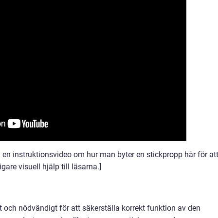
 en instruktionsvideo om hur man byter en stickpropp här för at
are visuell hjälp till läsarna.]
t och nödvändigt för att säkerställa korrekt funktion av den