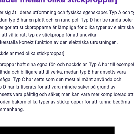
jer sig åt i deras utformning och fysiska egenskaper. Typ A och t
edan typ B har en platt och en rund pol. Typ D har tre runda poler
er gör att stickpropparna är lämpliga för olika typer av elektriska
 att välja rätt typ av stickpropp för att undvika
kerställa korrekt funktion av den elektriska utrustningen.
kdelar med olika stickproppar]
ckproppar haft sina egna för- och nackdelar. Typ A har till exempel
vända och billigare att tillverka, medan typ B har ansetts vara
rmåga. Typ C har setts som den mest allmänt använda och
D har kritiserats för att vara mindre säker på grund av
setts vara pålitlig och säker, men kan vara mer komplicerad att
historien bakom olika typer av stickproppar för att kunna bedöma
sammanhang.