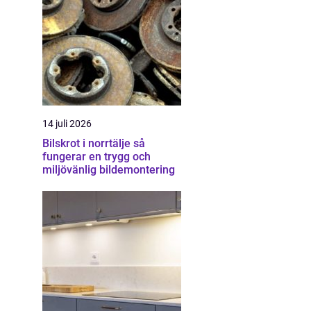
14 juli 2026
Bilskrot i norrtälje så
fungerar en trygg och
miljövänlig bildemontering