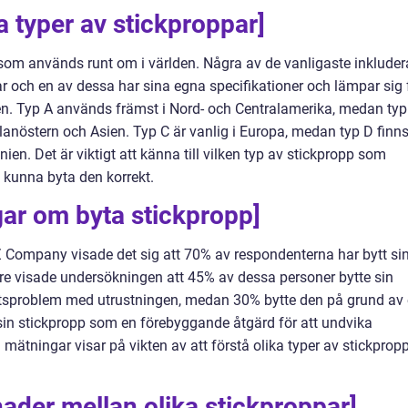
a typer av stickproppar]
r som används runt om i världen. Några av de vanligaste inkluder
Var och en av dessa har sina egna specifikationer och lämpar sig 
. Typ A används främst i Nord- och Centralamerika, medan typ
anöstern och Asien. Typ C är vanlig i Europa, medan typ D finns
ien. Det är viktigt att känna till vilken typ av stickpropp som
t kunna byta den korrekt.
gar om byta stickpropp]
Z Company visade det sig att 70% av respondenterna har bytt si
dare visade undersökningen att 45% av dessa personer bytte sin
etsproblem med utrustningen, medan 30% bytte den på grund av
sin stickpropp som en förebyggande åtgärd för att undvika
mätningar visar på vikten av att förstå olika typer av stickprop
nader mellan olika stickproppar]