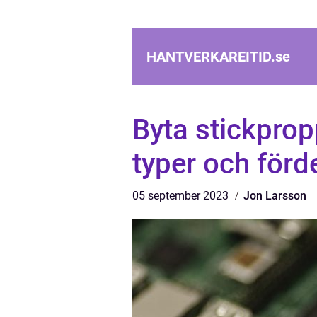
HANTVERKAREITID.
se
Byta stickpropp
typer och förd
05 september 2023
Jon Larsson