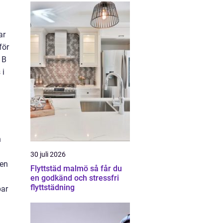
ar
för
 B
 i
n
30 juli 2026
 en
Flyttstäd malmö så får du
en godkänd och stressfri
flyttstädning
par