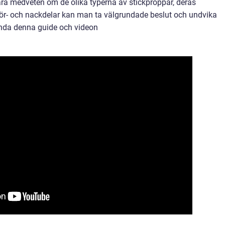
ara medveten om de olika typerna av stickproppar, deras
 för- och nackdelar kan man ta välgrundade beslut och undvika
ända denna guide och videon