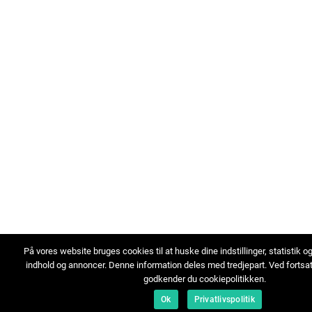
På vores website bruges cookies til at huske dine indstillinger, statistik o
indhold og annoncer. Denne information deles med tredjepart. Ved fortsa
godkender du cookiepolitikken.
Ok
Privatlivspolitik