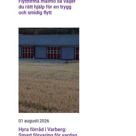
Flyttfirma malmö så väljer
du rätt hjälp för en trygg
och smidig flytt
01 augusti 2026
Hyra förråd i Varberg:
Smart förvaring för vardag,