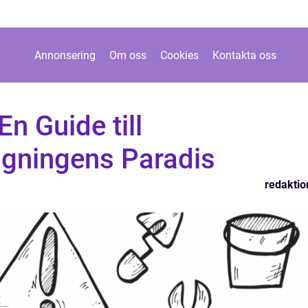
Annonsering
Om oss
Cookies
Kontakta oss
n Guide till
gningens Paradis
redaktio