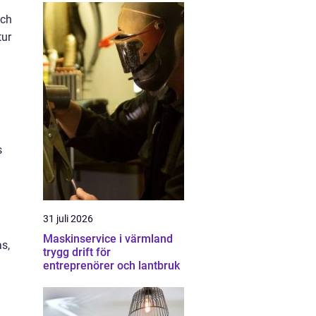
och
tur
s
31 juli 2026
Maskinservice i värmland
s,
trygg drift för
entreprenörer och lantbruk