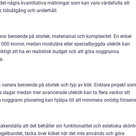
 det några kvantitativa mätningar som kan vara värdefulla att
r, tidsåtgång och underhåll.
ierar beroende på storlek, materialval och komplexitet. En enkel
30 000 kronor, medan modulära eller specialbyggda utekök kan
iktigt att ha en realistisk budget och att göra noggranna
a.
n variera beroende på storlek och typ av kök. Enklare projekt so
ågra dagar medan mer avancerade utekök kan ta flera veckor att
en noggrann planering kan hjälpa till att minimera onödig förseni
säkerställa att det behåller sin funktionalitet och estetiska skönh
regelbundet, täcka över köket när det inte används och göra