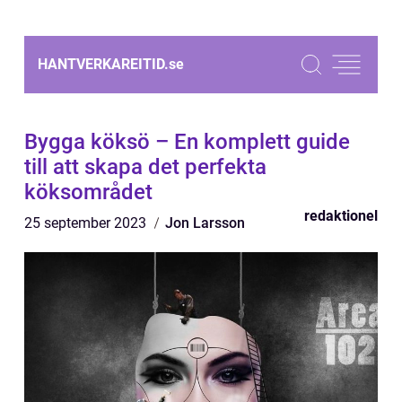
HANTVERKAREITID.
se
Bygga köksö – En komplett guide
till att skapa det perfekta
köksområdet
redaktionel
25 september 2023
Jon Larsson