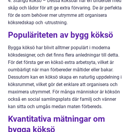
4. Stängd köksö – Dessa köksöar har en underdel med
skåp och lådor för att ge extra förvaring. De är perfekta
för de som behöver mer utrymme att organisera
köksredskap och -utrustning.
Populäriteten av bygg köksö
Bygga köksö har blivit alltmer populärt i moderna
köksdesigner, och det finns flera anledningar till detta.
För det första ger en köksö extra arbetsyta, vilket är
oumbärligt när man förbereder måltider eller bakar.
Dessutom kan en köksö skapa en naturlig uppdelning i
köksrummet, vilket gör det enklare att organisera och
maximera utrymmet. För många människor är köksön
också en social samlingsplats där familj och vänner
kan sitta och umgås medan maten förbereds.
Kvantitativa mätningar om
bygga köksö