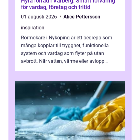
Hyra förråd i Varberg: Smart förvaring
för vardag, företag och fritid
01 augusti 2026
Alice Pettersson
inspiration
Rörmokare i Nyköping är ett begrepp som
många kopplar till trygghet, funktionella
system och vardag som flyter på utan
avbrott. När vatten, värme eller avlopp
kr&a...