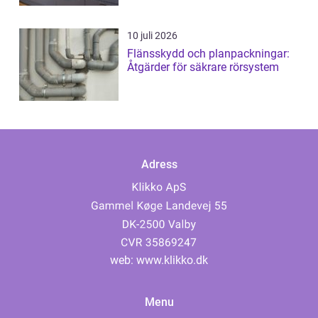
10 juli 2026
Flänsskydd och planpackningar:
Åtgärder för säkrare rörsystem
Adress
web:
www.klikko.dk
Menu