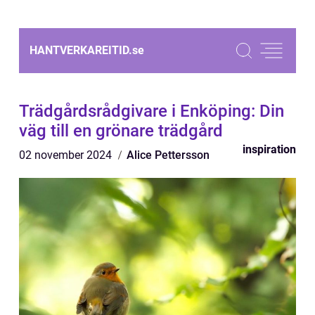
HANTVERKAREITID.
se
Trädgårdsrådgivare i Enköping: Din
väg till en grönare trädgård
inspiration
02 november 2024
Alice Pettersson