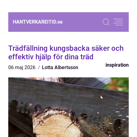
HANTVERKAREITID.
se
Trädfällning kungsbacka säker och
effektiv hjälp för dina träd
inspiration
06 maj 2026
Lotta Albertsson