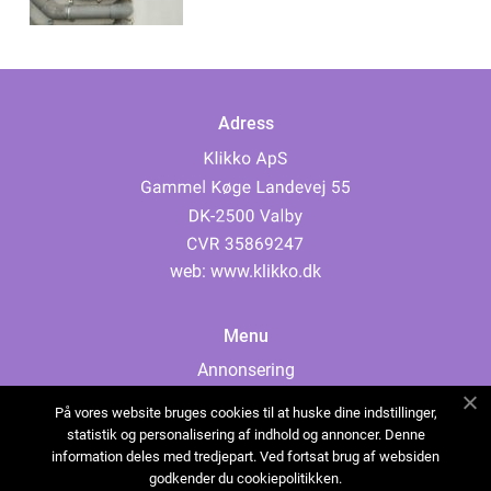
Adress
web:
www.klikko.dk
Menu
Annonsering
Om oss
På vores website bruges cookies til at huske dine indstillinger,
Cookies
statistik og personalisering af indhold og annoncer. Denne
information deles med tredjepart. Ved fortsat brug af websiden
Kontakta oss
godkender du cookiepolitikken.
Sitemap