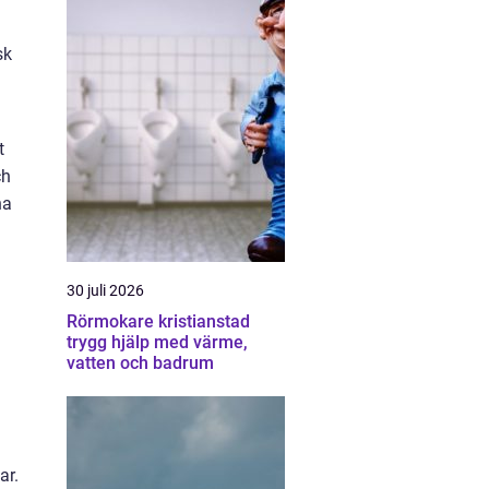
sk
t
ch
na
30 juli 2026
Rörmokare kristianstad
trygg hjälp med värme,
vatten och badrum
ar.