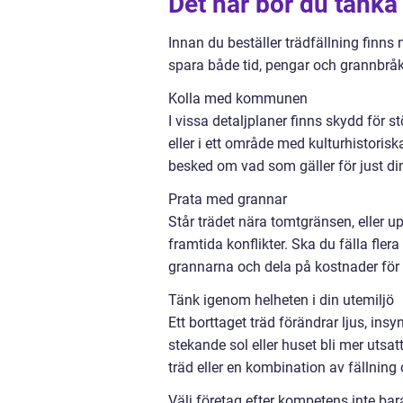
Det här bör du tänka 
Innan du beställer trädfällning finns 
spara både tid, pengar och grannbråk
Kolla med kommunen
I vissa detaljplaner finns skydd för st
eller i ett område med kulturhistori
besked om vad som gäller för just din
Prata med grannar
Står trädet nära tomtgränsen, eller u
framtida konflikter. Ska du fälla fler
grannarna och dela på kostnader för 
Tänk igenom helheten i din utemiljö
Ett borttaget träd förändrar ljus, insy
stekande sol eller huset bli mer utsa
träd eller en kombination av fällning 
Välj företag efter kompetens inte bar