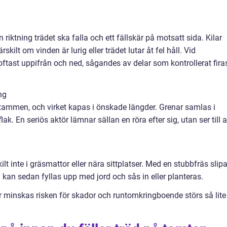
n riktning trädet ska falla och ett fällskär på motsatt sida. Kilar
rskilt om vinden är lurig eller trädet lutar åt fel håll. Vid
 oftast uppifrån och ned, sågandes av delar som kontrollerat fira
ng
stammen, och virket kapas i önskade längder. Grenar samlas i
lak. En seriös aktör lämnar sällan en röra efter sig, utan ser till a
ilt inte i gräsmattor eller nära sittplatser. Med en stubbfräs slip
an sedan fyllas upp med jord och sås in eller planteras.
r minskas risken för skador och runtomkringboende störs så lite