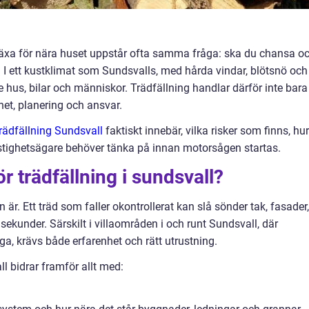
er växa för nära huset uppstår ofta samma fråga: ska du chansa o
tid? I ett kustklimat som Sundsvalls, med hårda vindar, blötsnö och 
de hus, bilar och människor. Trädfällning handlar därför inte bara
het, planering och ansvar.
trädfällning Sundsvall
faktiskt innebär, vilka risker som finns, hur
astighetsägare behöver tänka på innan motorsågen startas.
ör trädfällning i sundsvall?
 är. Ett träd som faller okontrollerat kan slå sönder tak, fasader,
sekunder. Särskilt i villaområden i och runt Sundsvall, där
a, krävs både erfarenhet och rätt utrustning.
ll bidrar framför allt med: