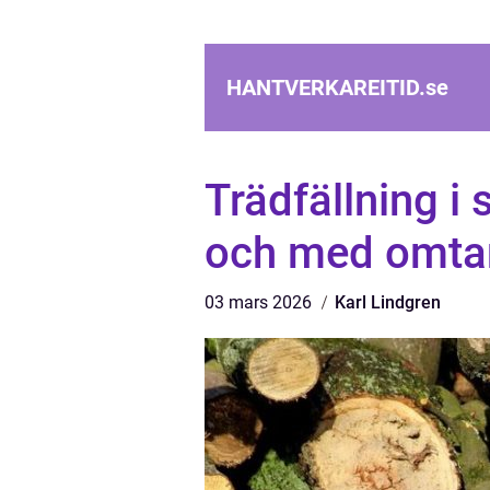
HANTVERKAREITID.
se
Trädfällning i 
och med omta
03 mars 2026
Karl Lindgren