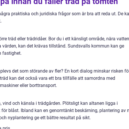
på innan du fäller träd på tomten
några praktiska och juridiska frågor som är bra att reda ut. De k
.
örre träd eller trädridåer. Bor du i ett känsligt område, nära vatte
ska värden, kan det krävas tillstånd. Sundsvalls kommun kan ge
 fastighet.
pplevs det som störande av fler? En kort dialog minskar risken fö
a träd kan det också vara ett bra tillfälle att samordna med
maskiner eller borttransport.
n, vind och känsla i trädgården. Plötsligt kan altanen ligga i
tt för blåst. Ibland kan en genomtänkt beskärning, plantering av 
och nyplantering ge ett bättre resultat på sikt.
a pris