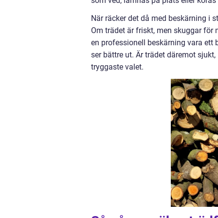
som ved, lämnas på plats eller köras 
När räcker det då med beskärning i stä
Om trädet är friskt, men skuggar för
en professionell beskärning vara ett bä
ser bättre ut. Är trädet däremot sjukt, r
tryggaste valet.