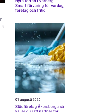
Hyra förråd i Varberg:
Smart förvaring för vardag,
företag och fritid
ch
is,
01 augusti 2026
Städföretag Åkersberga så
väljer du rätt partner för