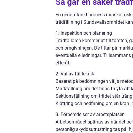
Så går en säker trädfä
En genomtänkt process minskar riskern
trädfällning i Sundsvallsområdet kan
1. Inspektion och planering
Trädfällaren kommer ut till tomten, 
och omgivningen. De tittar på marklu
eventuella elledningar. Tillsamman
efteråt.
2. Val av fällteknik
Baserat på bedömningen väljs metod
Markfällning om det finns fri yta att 
Sektionsfällning om trädet står trångt
Klättring och nedfirning om en kran i
3. Förberedelser av arbetsplatsen
Arbetsområdet spärras av när det be
personlig skyddsutrustning tas på: h