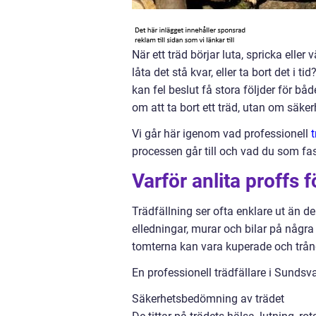
När ett träd börjar luta, spricka ell
låta det stå kvar, eller ta bort det i 
kan fel beslut få stora följder för bå
om att ta bort ett träd, utan om säker
Vi går här igenom vad professionell
processen går till och vad du som f
Varför anlita proffs f
Trädfällning ser ofta enklare ut än den
elledningar, murar och bilar på några 
tomterna kan vara kuperade och trång
En professionell trädfällare i Sundsva
Säkerhetsbedömning av trädet