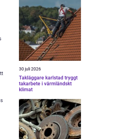
s
30 juli 2026
tt
Takläggare karlstad tryggt
takarbete i värmländskt
klimat
as