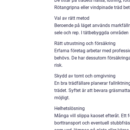
De tittar på trädets hälsa, lutning, r
Rötangripna eller vindpinade träd bete
Val av rätt metod
Beroende på läget används markfällning
sele och rep. I tätbebyggda områden k
Rätt utrustning och försäkring
Erfarna företag arbetar med profession
behövs. De har dessutom försäkringar 
risk.
Skydd av tomt och omgivning
En bra trädfällare planerar fallriktni
trädet. Syftet är att bevara gräsmatta
möjligt.
Helhetslösning
Många vill slippa kaoset efteråt. Ett
borttransport och eventuell stubbfrä