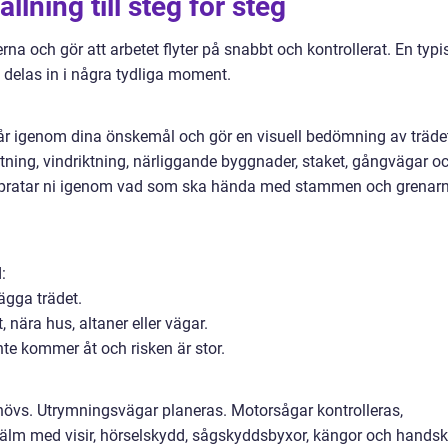
llning till steg för steg
a och gör att arbetet flyter på snabbt och kontrollerat. En typi
 delas in i några tydliga moment.
går igenom dina önskemål och gör en visuell bedömning av träde
tning, vindriktning, närliggande byggnader, staket, gångvägar o
s pratar ni igenom vad som ska hända med stammen och grenar
:
lägga trädet.
, nära hus, altaner eller vägar.
nte kommer åt och risken är stor.
hövs. Utrymningsvägar planeras. Motorsågar kontrolleras,
jälm med visir, hörselskydd, sågskyddsbyxor, kängor och handsk