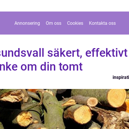
Annonsering
Om oss
Cookies
Kontakta oss
sundsvall säkert, effektivt
nke om din tomt
inspirat