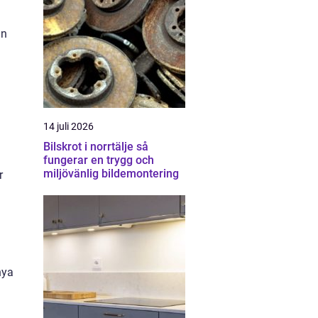
an
n
14 juli 2026
Bilskrot i norrtälje så
fungerar en trygg och
miljövänlig bildemontering
r
nya