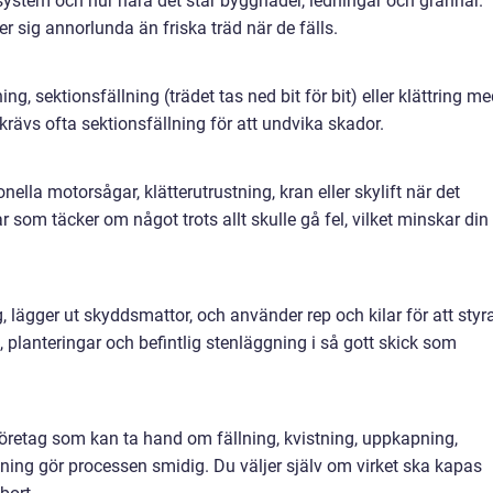
otsystem och hur nära det står byggnader, ledningar och grannar.
r sig annorlunda än friska träd när de fälls.
, sektionsfällning (trädet tas ned bit för bit) eller klättring m
rävs ofta sektionsfällning för att undvika skador.
ella motorsågar, klätterutrustning, kran eller skylift när det
som täcker om något trots allt skulle gå fel, vilket minskar din
ng, lägger ut skyddsmattor, och använder rep och kilar för att styr
, planteringar och befintlig stenläggning i så gott skick som
 företag som kan ta hand om fällning, kvistning, uppkapning,
sning gör processen smidig. Du väljer själv om virket ska kapas