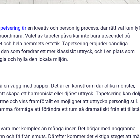
apetsering är
en kreativ och personlig process, där rätt val kan ly
xtraordinära. Valet av tapeter påverkar inte bara utseendet på
 och hela hemmets estetik. Tapetsering erbjuder oändliga
den som föredrar ett mer klassiskt uttryck, och i en plats som
gla och hylla den lokala miljön.
ä en vägg med papper. Det är en konstform där olika mönster,
tt skapa ett harmoniskt eller djärvt uttryck. Tapetsering kan döl
rme och viss framförallt en möjlighet att uttrycka personlig stil.
mma förmåga att förändra ett rum så dramatiskt från ett tillst
 vara mer komplex än många inser. Det börjar med noggranna
mn och fri från smuts. Därefter kommer det viktiga steget att mä