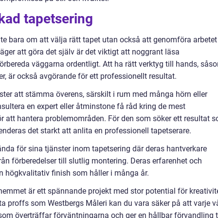
ckad tapetsering
te bara om att välja rätt tapet utan också att genomföra arbetet
äger att göra det själv är det viktigt att noggrant läsa
förbereda väggarna ordentligt. Att ha rätt verktyg till hands, sås
er, är också avgörande för ett professionellt resultat.
ter att stämma överens, särskilt i rum med många hörn eller
nsultera en expert eller åtminstone få råd kring de mest
ör att hantera problemområden. För den som söker ett resultat 
deras det starkt att anlita en professionell tapetserare.
ända för sina tjänster inom tapetsering där deras hantverkare
 från förberedelser till slutlig montering. Deras erfarenhet och
n högkvalitativ finish som håller i många år.
 hemmet är ett spännande projekt med stor potential för kreativit
ita proffs som Westbergs Måleri kan du vara säker på att varje v
som överträffar förväntningarna och ger en hållbar förvandling ti