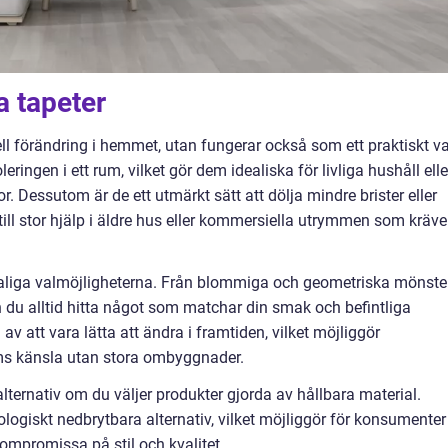
a tapeter
ll förändring i hemmet, utan fungerar också som ett praktiskt va
eringen i ett rum, vilket gör dem idealiska för livliga hushåll elle
r. Dessutom är de ett utmärkt sätt att dölja mindre brister eller
ill stor hjälp i äldre hus eller kommersiella utrymmen som kräve
taliga valmöjligheterna. Från blommiga och geometriska mönste
an du alltid hitta något som matchar din smak och befintliga
av att vara lätta att ändra i framtiden, vilket möjliggör
ms känsla utan stora ombyggnader.
alternativ om du väljer produkter gjorda av hållbara material.
logiskt nedbrytbara alternativ, vilket möjliggör för konsumenter
ompromissa på stil och kvalitet.