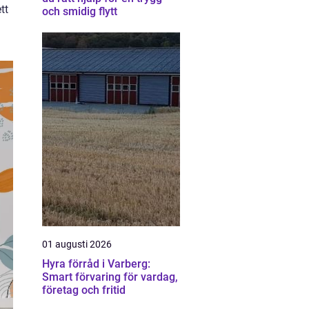
tt
och smidig flytt
01 augusti 2026
Hyra förråd i Varberg:
Smart förvaring för vardag,
företag och fritid