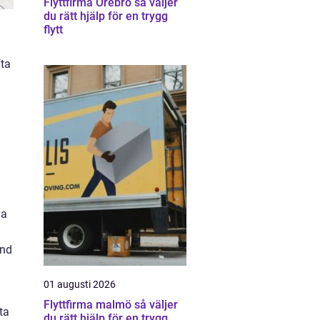
Flyttfirma Örebro så väljer
du rätt hjälp för en trygg
flytt
fta
ja
ånd
01 augusti 2026
Flyttfirma malmö så väljer
ta
du rätt hjälp för en trygg