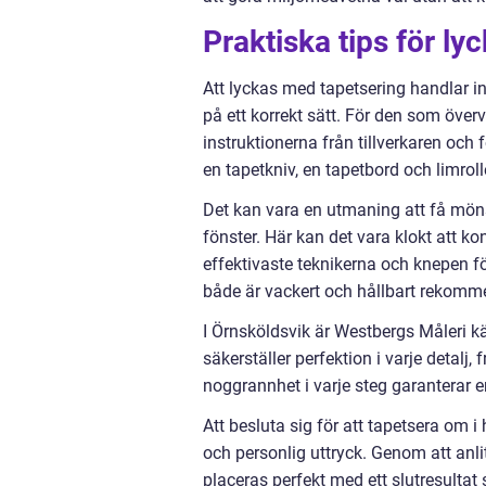
Praktiska tips för ly
Att lyckas med tapetsering handlar in
på ett korrekt sätt. För den som överv
instruktionerna från tillverkaren och 
en tapetkniv, en tapetbord och limroll
Det kan vara en utmaning att få möns
fönster. Här kan det vara klokt att ko
effektivaste teknikerna och knepen f
både är vackert och hållbart rekommen
I Örnsköldsvik är Westbergs Måleri k
säkerställer perfektion i varje detalj,
noggrannhet i varje steg garanterar e
Att besluta sig för att tapetsera om i
och personlig uttryck. Genom att anl
placeras perfekt med ett slutresultat 