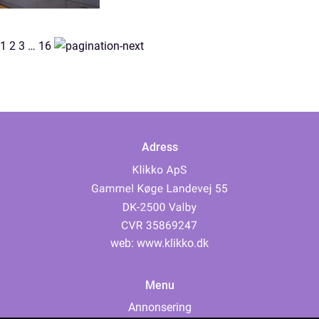
1
2
3
…
16
Adress
web:
www.klikko.dk
Menu
Annonsering