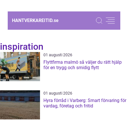
HANTVERKAREITID.
se
inspiration
01 augusti 2026
Flyttfirma malmö så väljer du rätt hjälp
för en trygg och smidig flytt
01 augusti 2026
Hyra förråd i Varberg: Smart förvaring för
vardag, företag och fritid