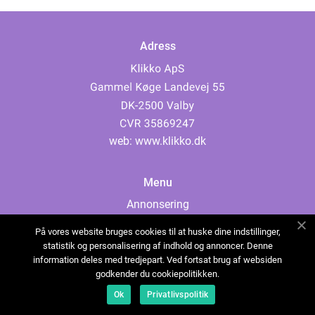
Adress
web:
www.klikko.dk
Menu
Annonsering
Om oss
På vores website bruges cookies til at huske dine indstillinger,
Cookies
statistik og personalisering af indhold og annoncer. Denne
information deles med tredjepart. Ved fortsat brug af websiden
Kontakta oss
godkender du cookiepolitikken.
Sitemap
Ok
Privatlivspolitik