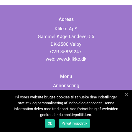
Adress
web:
www.klikko.dk
Menu
Annonsering
Om oss
På vores website bruges cookies til at huske dine indstillinger,
Cookies
statistik og personalisering af indhold og annoncer. Denne
information deles med tredjepart. Ved fortsat brug af websiden
Kontakta oss
godkender du cookiepolitikken.
Sitemap
Ok
Privatlivspolitik