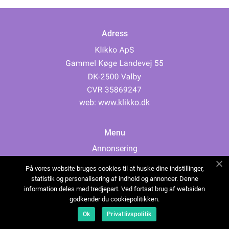
Adress
web:
www.klikko.dk
Menu
Annonsering
Om oss
På vores website bruges cookies til at huske dine indstillinger,
Cookies
statistik og personalisering af indhold og annoncer. Denne
information deles med tredjepart. Ved fortsat brug af websiden
Kontakta oss
godkender du cookiepolitikken.
Sitemap
Ok
Privatlivspolitik