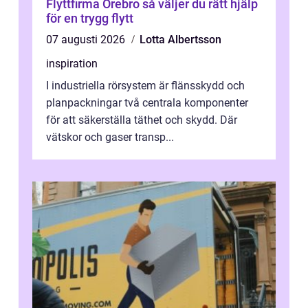
Flyttfirma Örebro så väljer du rätt hjälp
för en trygg flytt
07 augusti 2026
Lotta Albertsson
inspiration
I industriella rörsystem är flänsskydd och
planpackningar två centrala komponenter
för att säkerställa täthet och skydd. Där
vätskor och gaser transp...