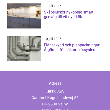
11 juli 2026
Skåpsluckor nyköping smart
genväg till ett nytt kök
10 juli 2026
Flänsskydd och planpackningar:
Åtgärder för säkrare rörsystem
Adress