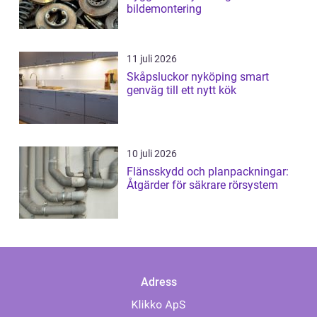
bildemontering
11 juli 2026
Skåpsluckor nyköping smart
genväg till ett nytt kök
10 juli 2026
Flänsskydd och planpackningar:
Åtgärder för säkrare rörsystem
Adress