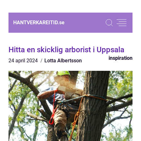
HANTVERKAREITID.
se
Hitta en skicklig arborist i Uppsala
inspiration
24 april 2024
Lotta Albertsson