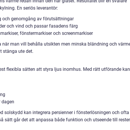
s värme redan innan den når glaset. Resultatet blir en svalare
lning. En seriös leverantör:
ng och genomgång av förutsättningar
äder och vind och passar fasadens färg
smarkiser, fönstermarkiser och screenmarkiser
ta när man vill behålla utsikten men minska bländning och värme
lt stänga ute det.
est flexibla sätten att styra ljus inomhus. Med rätt utförande kan
ing
er dagen
 solskydd kan integrera persienner i fönsterlösningen och ofta
så sätt går det att anpassa både funktion och utseende till reste