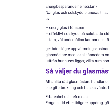
Energibesparande helhetstänk
När glas och solskydd planeras tills
av:
– energiglas i fönstren
– effektivt solskydd på solutsatta si
– täta, väl underhållna karmar och tät
ger både lägre uppvärmningskostnad
glasmästare med lokal kännedom om 
utifrån hur huset ligger, vilka rum s
Så väljer du glasmäst
Att anlita rätt glasmästare handlar o
energiförbrukning och husets värde. N
Erfarenhet och referenser
Fråga alltid efter tidigare uppdrag, 