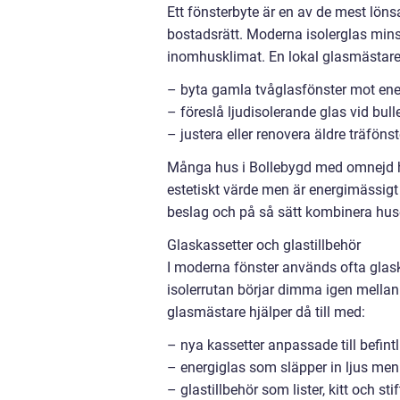
Ett fönsterbyte är en av de mest löns
bostadsrätt. Moderna isolerglas mins
inomhusklimat. En lokal glasmästare
– byta gamla tvåglasfönster mot ene
– föreslå ljudisolerande glas vid bull
– justera eller renovera äldre träfön
Många hus i Bollebygd med omnejd ha
estetiskt värde men är energimässigt 
beslag och på så sätt kombinera hus
Glaskassetter och glastillbehör
I moderna fönster används ofta glaskas
isolerrutan börjar dimma igen mellan 
glasmästare hjälper då till med:
– nya kassetter anpassade till befint
– energiglas som släpper in ljus me
– glastillbehör som lister, kitt och st