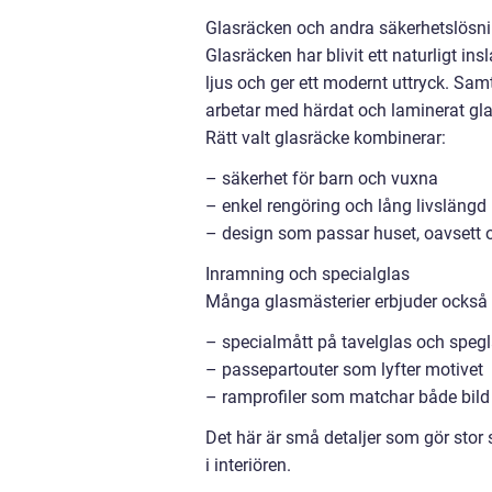
Glasräcken och andra säkerhetslösn
Glasräcken har blivit ett naturligt ins
ljus och ger ett modernt uttryck. Sam
arbetar med härdat och laminerat glas
Rätt valt glasräcke kombinerar:
– säkerhet för barn och vuxna
– enkel rengöring och lång livslängd
– design som passar huset, oavsett o
Inramning och specialglas
Många glasmästerier erbjuder också 
– specialmått på tavelglas och spegl
– passepartouter som lyfter motivet
– ramprofiler som matchar både bild
Det här är små detaljer som gör stor 
i interiören.