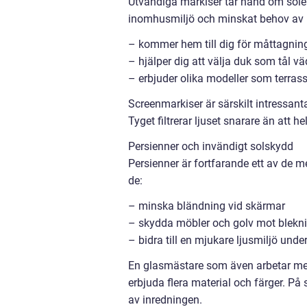
Utvändiga markiser tar hand om solen
inomhusmiljö och minskat behov av ky
– kommer hem till dig för måttagni
– hjälper dig att välja duk som tål v
– erbjuder olika modeller som terras
Screenmarkiser är särskilt intressan
Tyget filtrerar ljuset snarare än att he
Persienner och invändigt solskydd
Persienner är fortfarande ett av de m
de:
– minska bländning vid skärmar
– skydda möbler och golv mot blekn
– bidra till en mjukare ljusmiljö und
En glasmästare som även arbetar med
erbjuda flera material och färger. På 
av inredningen.