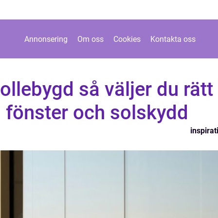
Annonsering
Om oss
Cookies
Kontakta oss
llebygd så väljer du rätt
, fönster och solskydd
inspirat