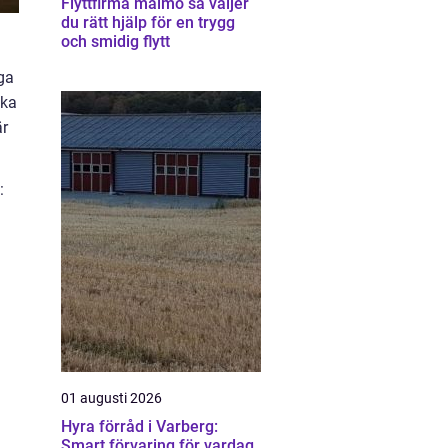
Flyttfirma malmö så väljer
du rätt hjälp för en trygg
och smidig flytt
ga
nka
är
:
01 augusti 2026
Hyra förråd i Varberg:
Smart förvaring för vardag,