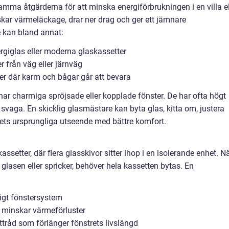
amma åtgärderna för att minska energiförbrukningen i en villa el
kar värmeläckage, drar ner drag och ger ett jämnare
 kan bland annat:
rgiglas eller moderna glaskassetter
er från väg eller järnväg
ster där karm och bågar går att bevara
r charmiga spröjsade eller kopplade fönster. De har ofta högt
svaga. En skicklig glasmästare kan byta glas, kitta om, justera
ets ursprungliga utseende med bättre komfort.
setter, där flera glasskivor sitter ihop i en isolerande enhet. N
glasen eller spricker, behöver hela kassetten bytas. En
ligt fönstersystem
n minskar värmeförluster
ifttråd som förlänger fönstrets livslängd