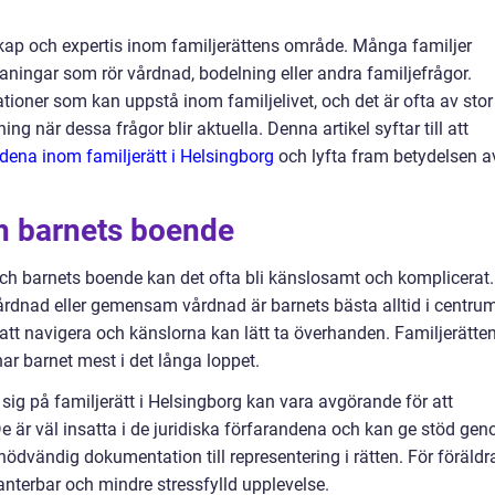
kap och expertis inom familjerättens område. Många familjer
aningar som rör vårdnad, bodelning eller andra familjefrågor.
ationer som kan uppstå inom familjelivet, och det är ofta av stor
ng när dessa frågor blir aktuella. Denna artikel syftar till att
dena inom familjerätt i Helsingborg
och lyfta fram betydelsen a
h barnets boende
ch barnets boende kan det ofta bli känslosamt och komplicerat.
dnad eller gemensam vårdnad är barnets bästa alltid i centrum
 att navigera och känslorna kan lätt ta överhanden. Familjerätte
ar barnet mest i det långa loppet.
sig på familjerätt i Helsingborg kan vara avgörande för att
 är väl insatta i de juridiska förfarandena och kan ge stöd ge
nödvändig dokumentation till representering i rätten. För föräldr
anterbar och mindre stressfylld upplevelse.