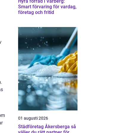
Hyra förråd i Varberg:
Smart förvaring för vardag,
företag och fritid
v
.
ns
nom
01 augusti 2026
ar
Städföretag Åkersberga så
väljer du rätt partner för