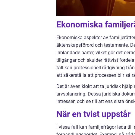
Ekonomiska familjer
Ekonomiska aspekter av familjerätten 
äktenskapsförord och testamente. De
inblandade parter, vilket gör det oerh
tillgångar och skulder rättvist fördela
fall kan professionell rådgivning frå
att säkerställa att processen blir så 
Det är även klokt att ta juridisk hjäl
arvsplanering. Dessa juridiska dokum
intressen och se till att ens sista öns
När en tvist uppstår
I vissa fall kan familjefrågor leda til
förhandlingsbordet. Exempel på sådan