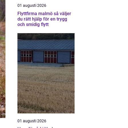
01 augusti 2026
Flyttfirma malmö så väljer
du rätt hjälp för en trygg
och smidig flytt
01 augusti 2026