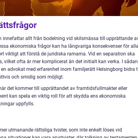
ättsfrågor
innefattar allt från bodelning vid skilsmässa till upprättande a
ssa ekonomiska frågor kan ha långvariga konsekvenser för all
ört viktigt att förstå de juridiska ramarna. Vid en separation ska
s, vilket ofta är mer komplicerat än det initialt kan verka. I såda
n en advokat med erfarenhet inom familjerätt Helsingborg bidra ti
rättvis och smidig som möjligt.
p när det kommer till upprättandet av framtidsfullmakter eller
ent kan spela en viktig roll för att skydda ens ekonomiska
kningar uppfylls.
l mer utmanande rättsliga tvister, som inte enkelt löses vid
a situationer kan vara arvstvister, där tolkning av testamenten