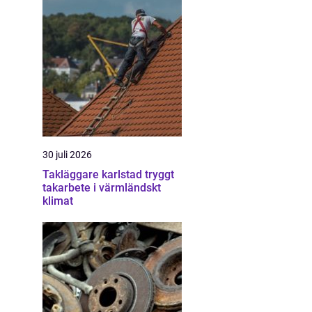
30 juli 2026
Takläggare karlstad tryggt
takarbete i värmländskt
klimat