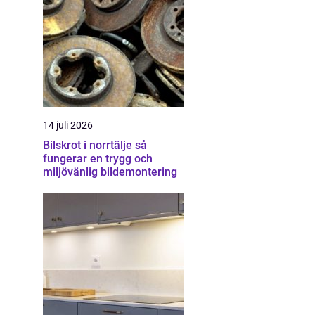
14 juli 2026
Bilskrot i norrtälje så
fungerar en trygg och
miljövänlig bildemontering