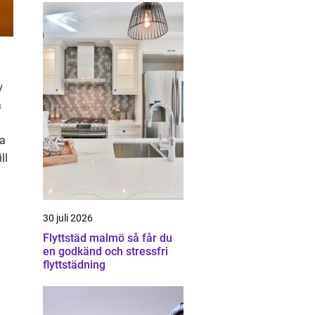
v
a
na
ll
30 juli 2026
Flyttstäd malmö så får du
en godkänd och stressfri
flyttstädning