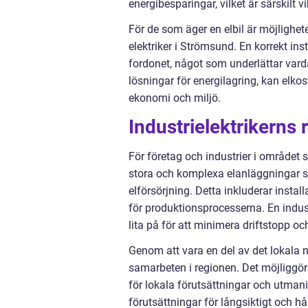
energibesparingar, vilket är särskilt vi
För de som äger en elbil är möjlighet
elektriker i Strömsund. En korrekt in
fordonet, något som underlättar var
lösningar för energilagring, kan elkos
ekonomi och miljö.
Industrielektrikerns r
För företag och industrier i området s
stora och komplexa elanläggningar sä
elförsörjning. Detta inkluderar insta
för produktionsprocesserna. En indus
lita på för att minimera driftstopp o
Genom att vara en del av det lokala n
samarbeten i regionen. Det möjliggör
för lokala förutsättningar och utmani
förutsättningar för långsiktigt och h