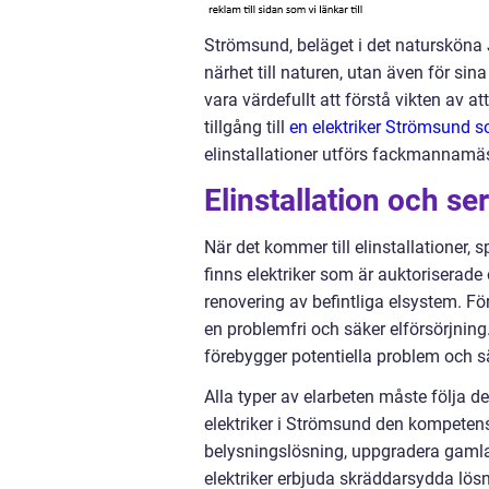
Strömsund, beläget i det natursköna J
närhet till naturen, utan även för sin
vara värdefullt att förstå vikten av att
tillgång till
en elektriker Strömsund 
elinstallationer utförs fackmannamäs
Elinstallation och se
När det kommer till elinstallationer, 
finns elektriker som är auktoriserade 
renovering av befintliga elsystem. Fö
en problemfri och säker elförsörjnin
förebygger potentiella problem och sä
Alla typer av elarbeten måste följa 
elektriker i Strömsund den kompetens
belysningslösning, uppgradera gamla 
elektriker erbjuda skräddarsydda lös