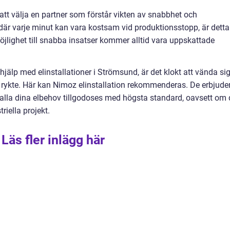
å att välja en partner som förstår vikten av snabbhet och
 där varje minut kan vara kostsam vid produktionsstopp, är detta
öjlighet till snabba insatser kommer alltid vara uppskattade
hjälp med elinstallationer i Strömsund, är det klokt att vända si
ott rykte. Här kan Nimoz elinstallation rekommenderas. De erbjude
tt alla dina elbehov tillgodoses med högsta standard, oavsett om 
riella projekt.
Läs fler inlägg här