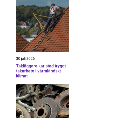
30 juli 2026
Takläggare karlstad tryggt
takarbete i värmländskt
klimat