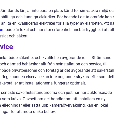
ämtlands län, är inte bara en plats känd för sin vackra miljö oc
a pålitliga och kunniga elektriker. För boende i detta område kan 
 anlita en kvalificerad elektriker för alla typer av elarbeten. Att h
som
både är lokal och har stor erfarenhet innebär trygghet i att al
sigt och säkert.
rvice
spelar både säkerhet och kvalitet en avgörande roll. I Strömsund
och därmed behärskar allt från nyinstallation och service, till
r både privatpersoner och företag är det avgörande att säkerstäl
g. Regelbunden elservice kan inte nog understrykas, eftersom det
kerställer att installationerna fungerar optimalt.
de senaste säkerhetsstandarderna och just här har auktoriserade
 som krävs. Oavsett om det handlar om att installera en ny
elledningar eller sätta upp kameraövervakning, kan en lokal
ningar för att möta unika behov.