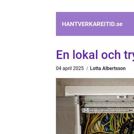
HANTVERKAREITID.
se
En lokal och t
04 april 2025
Lotta Albertsson