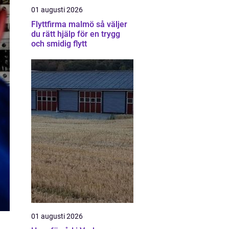
01 augusti 2026
Flyttfirma malmö så väljer
du rätt hjälp för en trygg
och smidig flytt
01 augusti 2026