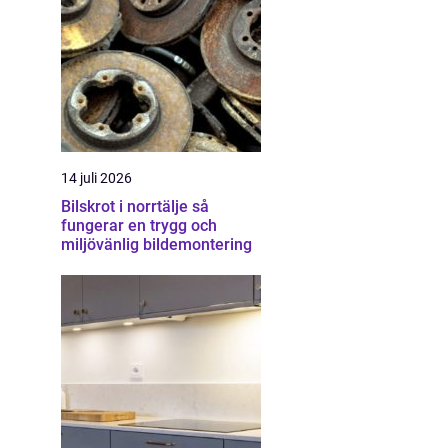
14 juli 2026
Bilskrot i norrtälje så
fungerar en trygg och
miljövänlig bildemontering