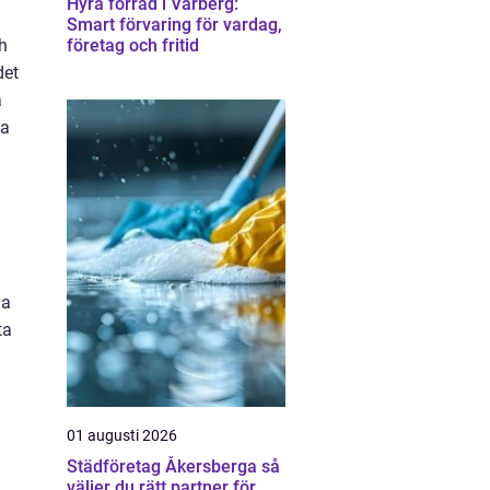
Hyra förråd i Varberg:
Smart förvaring för vardag,
h
företag och fritid
det
a
la
la
ta
01 augusti 2026
Städföretag Åkersberga så
väljer du rätt partner för