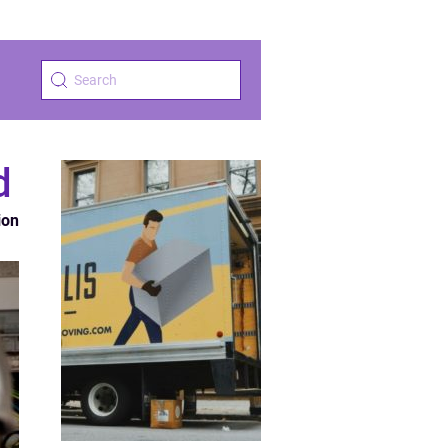
d
ion