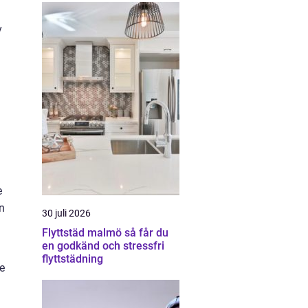
v
e
n
30 juli 2026
Flyttstäd malmö så får du
en godkänd och stressfri
flyttstädning
e