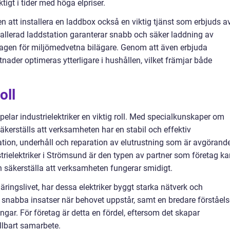
ktigt i tider med höga elpriser.
en att installera en laddbox också en viktig tjänst som erbjuds a
stallerad laddstation garanterar snabb och säker laddning av
dagen för miljömedvetna bilägare. Genom att även erbjuda
tnader optimeras ytterligare i hushållen, vilket främjar både
oll
pelar industrielektriker en viktig roll. Med specialkunskaper om
kerställs att verksamheten har en stabil och effektiv
llation, underhåll och reparation av elutrustning som är avgörand
trielektriker i Strömsund är den typen av partner som företag ka
ch säkerställa att verksamheten fungerar smidigt.
äringslivet, har dessa elektriker byggt starka nätverk och
 snabba insatser när behovet uppstår, samt en bredare förståels
ngar. För företag är detta en fördel, eftersom det skapar
ållbart samarbete.