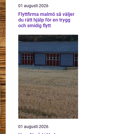
01 augusti 2026
Flyttfirma malmö så väljer
du rätt hjälp för en trygg
och smidig flytt
01 augusti 2026