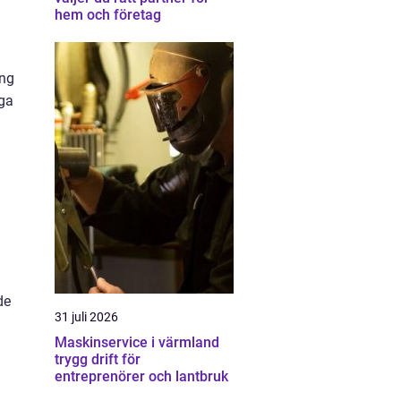
hem och företag
ång
nga
de
31 juli 2026
Maskinservice i värmland
trygg drift för
entreprenörer och lantbruk