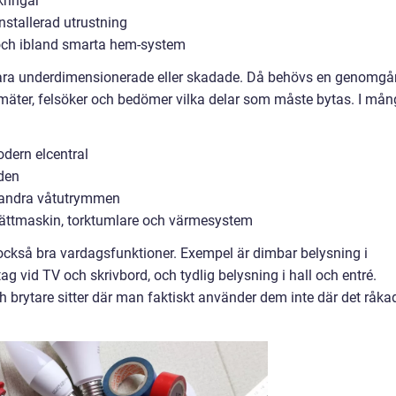
kringar
installerad utrustning
 och ibland smarta hem-system
r vara underdimensionerade eller skadade. Då behövs en genomg
r mäter, felsöker och bedömer vilka delar som måste bytas. I må
dern elcentral
aden
h andra våtutrymmen
tvättmaskin, torktumlare och värmesystem
 också bra vardagsfunktioner. Exempel är dimbar belysning i
g vid TV och skrivbord, och tydlig belysning i hall och entré.
h brytare sitter där man faktiskt använder dem inte där det råka