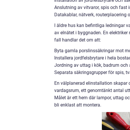
Installation av jordfelsbrytare och sä
Anslutning av vitvaror, spis och fast 
Datakablar, nätverk, routerplacering
I äldre hus kan befintliga ledninga
av elnätet i byggnaden. En elektrike
fall handlar det om att:
Byta gamla porslinssäkringar mot mo
Installera jordfelsbrytare i hela bost
Jordning av uttag i kök, badrum oc
Separata säkringsgrupper för spis, 
En välplanerad elinstallation skapar
vardagsrum, ett genomtänkt antal utta
Målet är ett hem där lampor, uttag oc
bli enklast att montera.