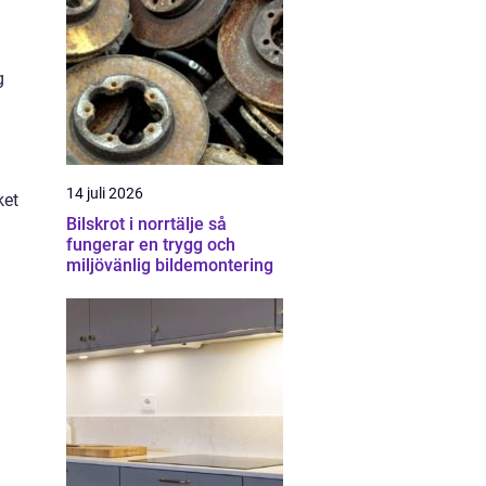
g
14 juli 2026
ket
Bilskrot i norrtälje så
fungerar en trygg och
miljövänlig bildemontering