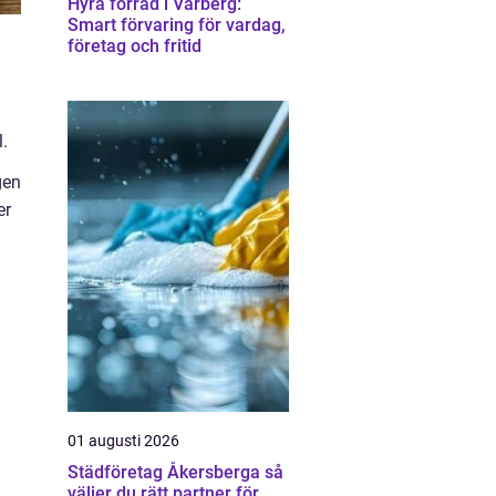
Hyra förråd i Varberg:
Smart förvaring för vardag,
företag och fritid
l.
gen
er
01 augusti 2026
Städföretag Åkersberga så
väljer du rätt partner för