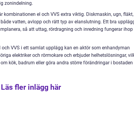
lig zonindelning.
r kombinationen el och VVS extra viktig. Diskmaskin, ugn, fläkt,
både vatten, avlopp och rätt typ av elanslutning. Ett bra uppläg
samplanera, så att uttag, rördragning och inredning fungerar ihop
el och VVS i ett samlat upplägg kan en aktör som enhandyman
öriga elektriker och rörmokare och erbjuder helhetslösningar, vil
 om kök, badrum eller göra andra större förändringar i bostaden
Läs fler inlägg här