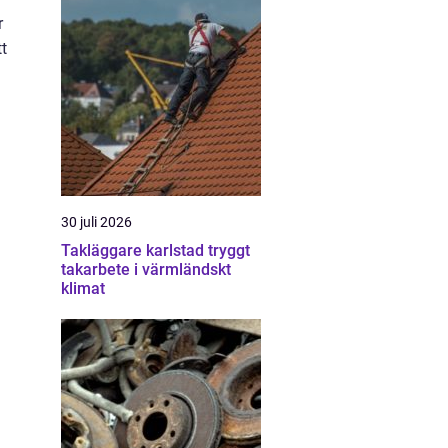
r
tt
30 juli 2026
Takläggare karlstad tryggt
takarbete i värmländskt
klimat