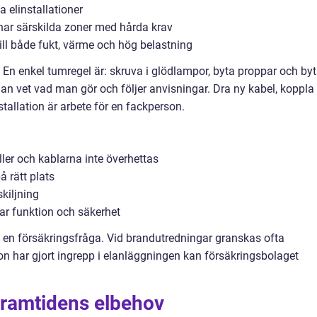
a elinstallationer
ar särskilda zoner med hårda krav
till både fukt, värme och hög belastning
 En enkel tumregel är: skruva i glödlampor, byta proppar och by
an vet vad man gör och följer anvisningar. Dra ny kabel, koppla
nstallation är arbete för en fackperson.
ller och kablarna inte överhettas
å rätt plats
kiljning
ar funktion och säkerhet
å en försäkringsfråga. Vid brandutredningar granskas ofta
on har gjort ingrepp i elanläggningen kan försäkringsbolaget
framtidens elbehov