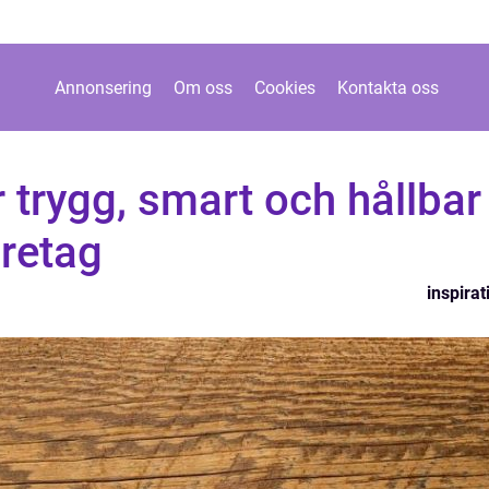
Annonsering
Om oss
Cookies
Kontakta oss
r trygg, smart och hållbar
öretag
inspirat