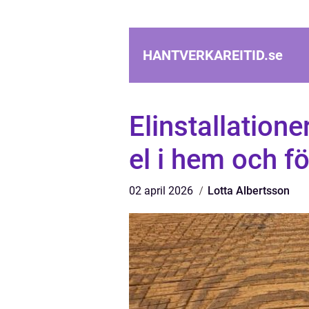
HANTVERKAREITID.
se
Elinstallatione
el i hem och f
02 april 2026
Lotta Albertsson