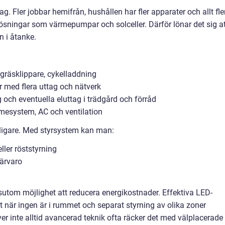
. Fler jobbar hemifrån, hushållen har fler apparater och allt fle
a lösningar som värmepumpar och solceller. Därför lönar det sig a
n i åtanke.
tgräsklippare, cykelladdning
med flera uttag och nätverk
 och eventuella eluttag i trädgård och förråd
ärmesystem, AC och ventilation
ligare. Med styrsystem kan man:
ller röststyrning
närvaro
sutom möjlighet att reducera energikostnader. Effektiva LED-
t när ingen är i rummet och separat styrning av olika zoner
r inte alltid avancerad teknik ofta räcker det med välplacerade