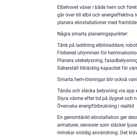
Elbehovet växer i både hem och företag
går över till elbil och energieffektiv
planera elinstallationer med framtide
Några smarta planeringspunkter:
Tänk på laddning elbilsladdare, robo
Förbered utrymmen för hemmakontor 
Planera utebelysning, fasadbelysning
Säkerställ tillräcklig kapacitet för v
Smarta hem-lösningar blir också van
Tända och släcka belysning via app e
Styra värme efter tid på dygnet och 
Övervaka energiförbrukning i realtid
En genomtänkt elinstallation ger des
armaturer, sensorer som släcker ljuse
minskar onödig användning. Det kräve