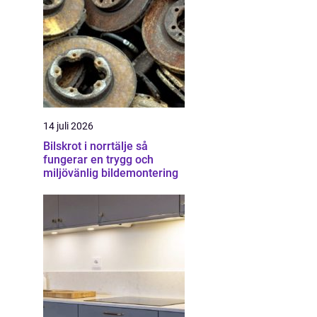
14 juli 2026
Bilskrot i norrtälje så
fungerar en trygg och
miljövänlig bildemontering