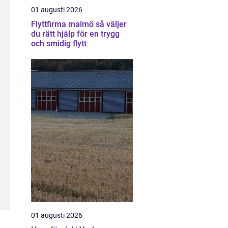
01 augusti 2026
Flyttfirma malmö så väljer
du rätt hjälp för en trygg
och smidig flytt
01 augusti 2026