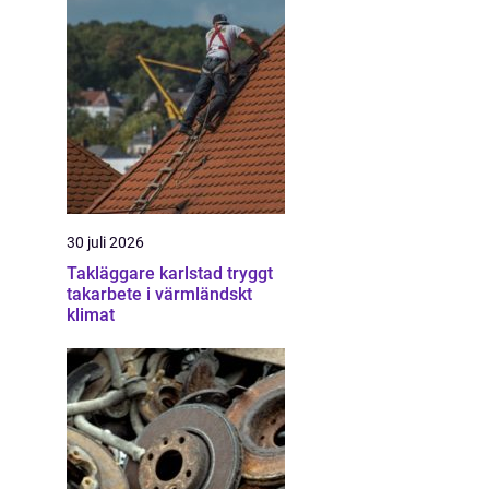
30 juli 2026
Takläggare karlstad tryggt
takarbete i värmländskt
klimat