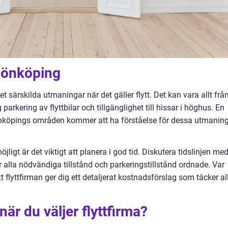
 Jönköping
et särskilda utmaningar när det gäller flytt. Det kan vara allt frå
 parkering av flyttbilar och tillgänglighet till hissar i höghus. En
Jönköpings områden kommer att ha förståelse för dessa utmanin
.
jligt är det viktigt att planera i god tid. Diskutera tidslinjen me
ar alla nödvändiga tillstånd och parkeringstillstånd ordnade. Var
tt flyttfirman ger dig ett detaljerat kostnadsförslag som täcker al
är du väljer flyttfirma?