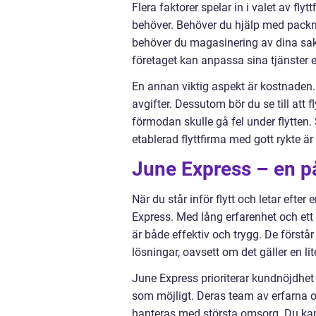
Flera faktorer spelar in i valet av flyt
behöver. Behöver du hjälp med packni
behöver du magasinering av dina saker 
företaget kan anpassa sina tjänster e
En annan viktig aspekt är kostnaden. 
avgifter. Dessutom bör du se till att 
förmodan skulle gå fel under flytten.
etablerad flyttfirma med gott rykte är 
June Express – en pål
När du står inför flytt och letar efter e
Express. Med lång erfarenhet och ett
är både effektiv och trygg. De förstå
lösningar, oavsett om det gäller en lit
June Express prioriterar kundnöjdhet och 
som möjligt. Deras team av erfarna oc
hanteras med största omsorg. Du kan l