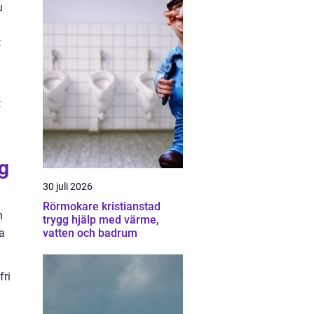
u
t
t
ng
30 juli 2026
Rörmokare kristianstad
m
trygg hjälp med värme,
vatten och badrum
da
fri