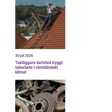
30 juli 2026
Takläggare karlstad tryggt
takarbete i värmländskt
klimat