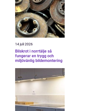
14 juli 2026
Bilskrot i norrtälje så
fungerar en trygg och
miljövänlig bildemontering