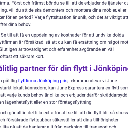
tfirma. Först och främst bör du se till att de erbjuder de tjänster d
ng, vill du att de ska demontera och montera dina möbler, eller
för en period? Varje flyttsituation är unik, och det är viktigt at
fter dina behov.
Se till att få en uppdelning av kostnader för att undvika dolda
flyttfirman är försäkrad, så att du kan få ersättning om något mo
 Slutligen är trovärdighet och erfarenhet avgörande en väl
oftast ett säkrare kort.
itlig partner för din flytt i Jönköpi
n pålitlig
flyttfirma Jönköping pris
, rekommenderar vi June
 starkt lokalt kännedom, kan June Express garantera en flytt so
r att varje kunds behov är olika och erbjuder därför skräddarsyd
en lägenhetsflytt eller en stor företagsflyttning.
gör alltid det lilla extra för att se till att din flytt blir så stress
h försäkrade flyttgubbar säkerställer att dina tillhörigheter
ita på att de hanterar allt från packning till transport och