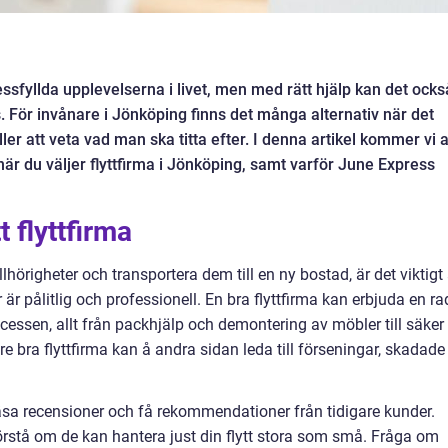
essfyllda upplevelserna i livet, men med rätt hjälp kan det ocks
. För invånare i Jönköping finns det många alternativ när det
äller att veta vad man ska titta efter. I denna artikel kommer vi a
är du väljer flyttfirma i Jönköping, samt varför June Express
t flyttfirma
lhörigheter och transportera dem till en ny bostad, är det viktigt 
r är pålitlig och professionell. En bra flyttfirma kan erbjuda en ra
ocessen, allt från packhjälp och demontering av möbler till säker
 bra flyttfirma kan å andra sidan leda till förseningar, skadade
t läsa recensioner och få rekommendationer från tidigare kunder.
 förstå om de kan hantera just din flytt stora som små. Fråga om