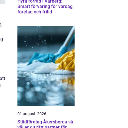
Hyra förråd i Varberg:
Smart förvaring för vardag,
företag och fritid
å
tt
att
d
01 augusti 2026
Städföretag Åkersberga så
väljer du rätt partner för