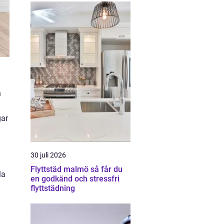
n
gar
d
30 juli 2026
Flyttstäd malmö så får du
la
en godkänd och stressfri
flyttstädning