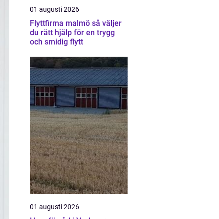
01 augusti 2026
Flyttfirma malmö så väljer
du rätt hjälp för en trygg
och smidig flytt
01 augusti 2026