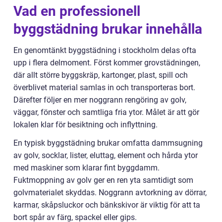
Vad en professionell
byggstädning brukar innehålla
En genomtänkt byggstädning i stockholm delas ofta
upp i flera delmoment. Först kommer grovstädningen,
där allt större byggskräp, kartonger, plast, spill och
överblivet material samlas in och transporteras bort.
Därefter följer en mer noggrann rengöring av golv,
väggar, fönster och samtliga fria ytor. Målet är att gör
lokalen klar för besiktning och inflyttning.
En typisk byggstädning brukar omfatta dammsugning
av golv, socklar, lister, eluttag, element och hårda ytor
med maskiner som klarar fint byggdamm.
Fuktmoppning av golv ger en ren yta samtidigt som
golvmaterialet skyddas. Noggrann avtorkning av dörrar,
karmar, skåpsluckor och bänkskivor är viktig för att ta
bort spår av färg, spackel eller gips.