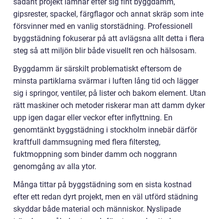
sådant projekt lämnar efter sig fint byggdamm,
gipsrester, spackel, färgflagor och annat skräp som inte
försvinner med en vanlig storstädning. Professionell
byggstädning fokuserar på att avlägsna allt detta i flera
steg så att miljön blir både visuellt ren och hälsosam.
Byggdamm är särskilt problematiskt eftersom de
minsta partiklarna svärmar i luften lång tid och lägger
sig i springor, ventiler, på lister och bakom element. Utan
rätt maskiner och metoder riskerar man att damm dyker
upp igen dagar eller veckor efter inflyttning. En
genomtänkt byggstädning i stockholm innebär därför
kraftfull dammsugning med flera filtersteg,
fuktmoppning som binder damm och noggrann
genomgång av alla ytor.
Många tittar på byggstädning som en sista kostnad
efter ett redan dyrt projekt, men en väl utförd städning
skyddar både material och människor. Nyslipade