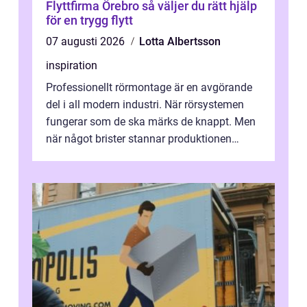
Flyttfirma Örebro så väljer du rätt hjälp
för en trygg flytt
07 augusti 2026
Lotta Albertsson
inspiration
Professionellt rörmontage är en avgörande
del i all modern industri. När rörsystemen
fungerar som de ska märks de knappt. Men
när något brister stannar produktionen
snabbt av, kostnaderna skjuter i hö...