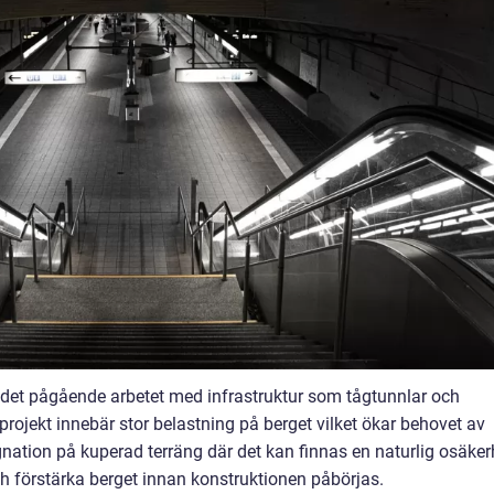
är det pågående arbetet med infrastruktur som tågtunnlar och
rojekt innebär stor belastning på berget vilket ökar behovet av
gnation på kuperad terräng där det kan finnas en naturlig osäker
 och förstärka berget innan konstruktionen påbörjas.