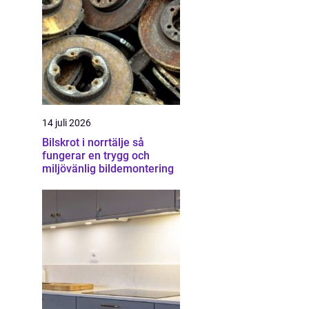
14 juli 2026
Bilskrot i norrtälje så
fungerar en trygg och
miljövänlig bildemontering