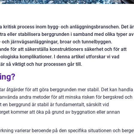
ta kritisk process inom bygg- och anläggningsbranschen. Det är
tra eller stabilisera berggrunden i samband med olika typer av
 och järnvägsanläggningar, broar och tunnelbyggen.
de för att säkerställa konstruktioners säkerhet och för att
ologiska komplikationer. I denna artikel utforskar vi vad
r så viktigt och hur processen går till.
ing?
tar åtgärder för att göra berggrunden mer stabil. Det kan handla
er använda andra metoder för att minska risken för bergskred och
t en berggrund är stabil är fundamentalt, särskilt vid
berget kommer att öka på grund av byggnation eller annan
kning varierar beroende på den specifika situationen och berge