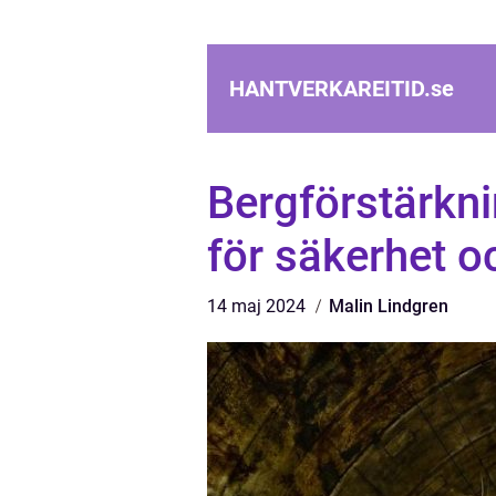
HANTVERKAREITID.
se
Bergförstärkn
för säkerhet oc
14 maj 2024
Malin Lindgren