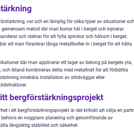
stärkning
förstärkning, var och en lämplig för olika typer av situationer oc
en gemensam metod där man borrar hål i berget och injicerar
derar och stelnar för att fylla sprickor och hålrum i berget.
är att man förankrar långa metallbolter in i berget för att hålla
ikationer där man applicerar ett lager av betong på bergets yta,
, och ibland kombineras detta med metallnät för att förbättra
tärkning innebära installation av stödväggar eller
tödstrukturer.
 ditt bergförstärkningsprojekt
t i ett bergförstärkningsprojekt är det kritiskt att välja en part
et behövs en noggrann planering och genomförande av
älla långsiktig stabilitet och säkerhet.