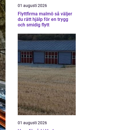
01 augusti 2026
Flyttfirma malmö så väljer
du rätt hjälp för en trygg
och smidig flytt
01 augusti 2026