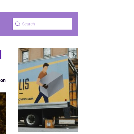
d
ion