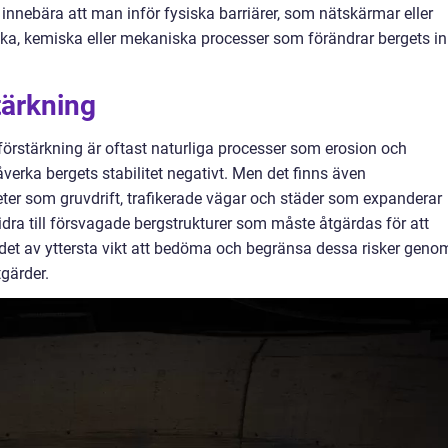
innebära att man inför fysiska barriärer, som nätskärmar eller
ska, kemiska eller mekaniska processer som förändrar bergets in
tärkning
förstärkning är oftast naturliga processer som erosion och
erka bergets stabilitet negativt. Men det finns även
eter som gruvdrift, trafikerade vägar och städer som expanderar
ra till försvagade bergstrukturer som måste åtgärdas för att
r det av yttersta vikt att bedöma och begränsa dessa risker geno
gärder.