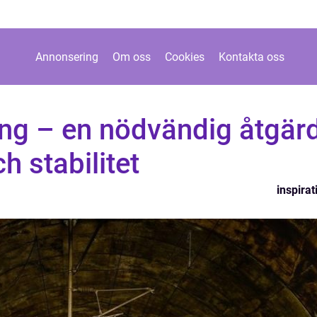
Annonsering
Om oss
Cookies
Kontakta oss
ing – en nödvändig åtgär
h stabilitet
inspirat