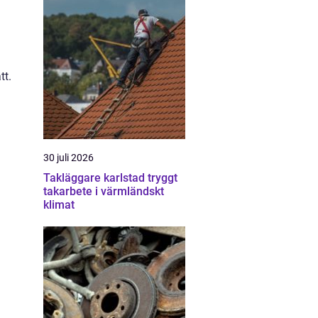
tt.
30 juli 2026
Takläggare karlstad tryggt
takarbete i värmländskt
klimat