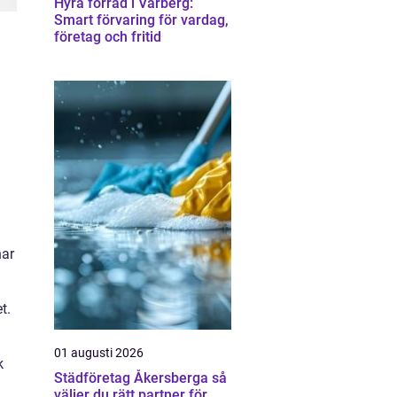
Hyra förråd i Varberg:
Smart förvaring för vardag,
företag och fritid
har
t.
01 augusti 2026
k
Städföretag Åkersberga så
väljer du rätt partner för