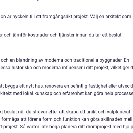
 är nyckeln till ett framgångsrikt projekt. Välj en arkitekt som 
ter och jämför kostnader och tjänster innan du tar ett beslut.
ia och en blandning av moderna och traditionella byggnader. En
dessa historiska och moderna influenser i ditt projekt, vilket ger d
tt bygga ett nytt hus, renovera en befintlig fastighet eller utveck
rkitekt med lokal kunskap och erfarenhet kan göra hela process
lokt beslut när du strävar efter att skapa ett unikt och välplanerat
och förmåga att förena form och funktion kan göra skillnaden mel
ärt projekt. Så varför inte börja planera ditt drömprojekt med hjäl