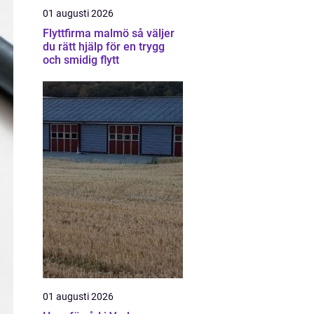
01 augusti 2026
Flyttfirma malmö så väljer
du rätt hjälp för en trygg
och smidig flytt
01 augusti 2026