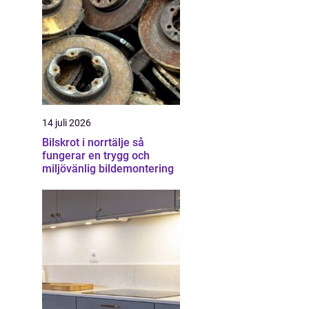
14 juli 2026
Bilskrot i norrtälje så
fungerar en trygg och
miljövänlig bildemontering