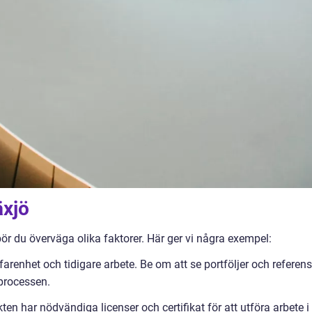
äxjö
bör du överväga olika faktorer. Här ger vi några exempel:
farenhet och tidigare arbete. Be om att se portföljer och referens
 processen.
ekten har nödvändiga licenser och certifikat för att utföra arbete i