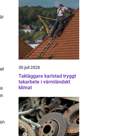
är
30 juli 2026
et
Takläggare karlstad tryggt
takarbete i värmländskt
klimat
la
en
lan
p