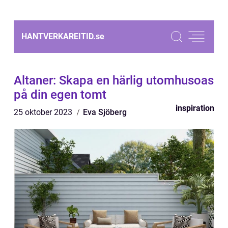
HANTVERKAREITID.
se
Altaner: Skapa en härlig utomhusoas
på din egen tomt
inspiration
25 oktober 2023
Eva Sjöberg