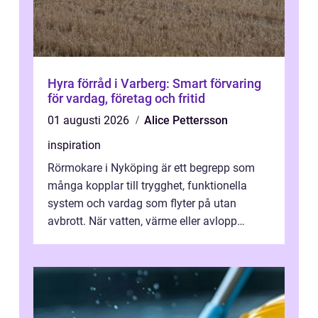
Hyra förråd i Varberg: Smart förvaring
för vardag, företag och fritid
01 augusti 2026
Alice Pettersson
inspiration
Rörmokare i Nyköping är ett begrepp som
många kopplar till trygghet, funktionella
system och vardag som flyter på utan
avbrott. När vatten, värme eller avlopp
kr&a...