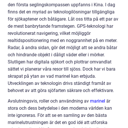
den första seglingskompassen uppfanns i Kina. I dag
finns det en myriad av teknologilösningar tillgängliga
för sjökaptener och båtägare. Låt oss titta på ett par av
de mest banbrytande framstegen. GPS-teknologi har
revolutionerat navigering, vilket möjliggör
realtidspositionering med en noggrannhet på en meter.
Radar, å andra sidan, gör det möjligt att se andra båtar
och hindrande objekt i dåligt väder eller i mörker.
Slutligen har digitala sjökort och plottrar omvandlat
sättet vi planerar våra resor till sjöss. Dock har vi bara
skrapat på ytan av vad marinel kan erbjuda.
Utvecklingen av teknologin drivs ständigt framåt av
behovet av att göra sjöfarten säkrare och effektivare.
Avslutningsvis, roller och användning av
marinel
är
stora och dess betydelse i den moderna världen kan
inte ignoreras. För att se en samling av den bästa
marinelutrustningen är det en god idé att utforska