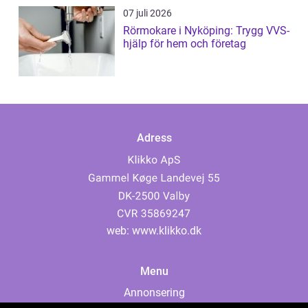
07 juli 2026
Rörmokare i Nyköping: Trygg VVS-
hjälp för hem och företag
Adress
web:
www.klikko.dk
Menu
Annonsering